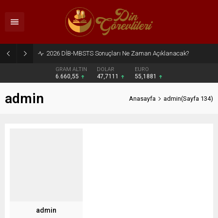
2026 DİB-MBSTS Sonuçları Ne Zaman Açıklanacak?
GRAM ALTIN
DOLAR
EURO
6.660,55
47,7111
55,1881
admin
Anasayfa
admin
(Sayfa 134)
admin