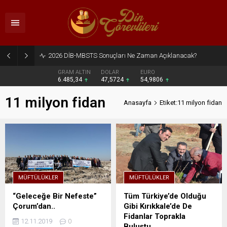
2026 DİB-MBSTS Sonuçları Ne Zaman Açıklanacak?
GRAM ALTIN
DOLAR
EURO
6.485,34
47,5724
54,9806
11 milyon fidan
Anasayfa
Etiket:11 milyon fidan
MÜFTÜLÜKLER
MÜFTÜLÜKLER
“Geleceğe Bir Nefeste”
Tüm Türkiye’de Olduğu
Çorum’dan..
Gibi Kırıkkale’de De
Fidanlar Toprakla
12.11.2019
0
Buluştu..