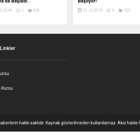
a’da Başladı..
Başlıyor!
2.2019
0
653
21.12.2019
0
702
Linkler
ursu
 Kursu
aberlerin hakkı saklıdır. Kaynak gösterilmeden kullanılamaz. Aksi halde h