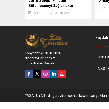
Varlık Sebebi Milletçe
Antaly
Bütünleşmeyi Sağlamaktır
23.1
25.12.2019
0
525
Faydalı 
Copyright @ 2018-2026
DHBT K
dingorevlileri.com.tr
Tüm Hakları Saklıdır.
MBSTS
YASAL UYARI : dingorevlileri.com.tr tarafından yazılan h