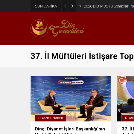
SON DAKİKA
2026 DİB-MBSTS Sonuçları N
37. İl Müftüleri İstişare Top
DIYANET HABER
DIYA
Dinç: Diyanet İşleri Başkanlığı’nın
37. İl