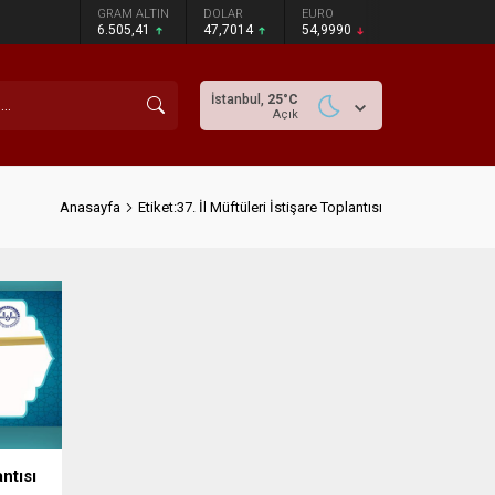
GRAM ALTIN
DOLAR
EURO
6.505,41
47,7014
54,9990
İstanbul,
25
°C
Açık
Anasayfa
Etiket:37. İl Müftüleri İstişare Toplantısı
antısı