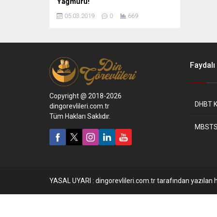
Yağmuru!
05.03.2019
0
669
Faydalı 
Copyright @ 2018-2026
DHBT K
dingorevlileri.com.tr
Tüm Hakları Saklıdır.
MBSTS
YASAL UYARI : dingorevlileri.com.tr tarafından yazılan h