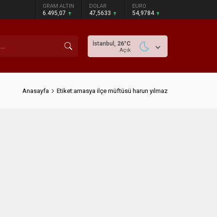
GRAM ALTIN
DOLAR
EURO
6.495,07
47,5633
54,9784
İstanbul,
26
°C
Açık
Anasayfa
Etiket:amasya ilçe müftüsü harun yılmaz