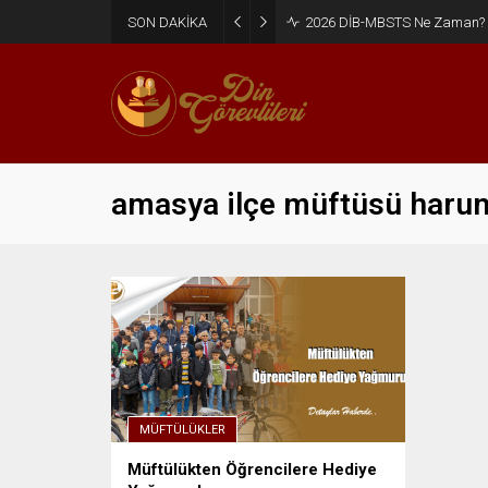
SON DAKİKA
2026 DİB-MBSTS Ne Zaman?
amasya ilçe müftüsü harun
MÜFTÜLÜKLER
Müftülükten Öğrencilere Hediye