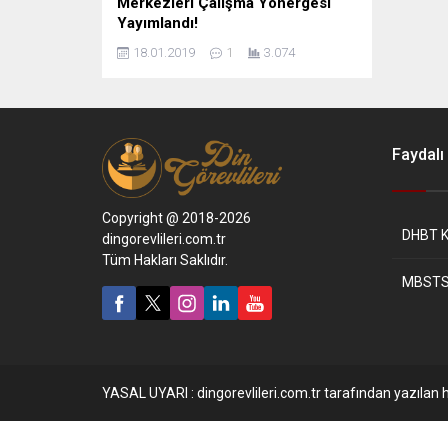
Merkezleri Çalışma Yönergesi
Yayımlandı!
18.01.2019
1
3.074
Faydalı 
Copyright @ 2018-2026
DHBT K
dingorevlileri.com.tr
Tüm Hakları Saklıdır.
MBSTS
YASAL UYARI : dingorevlileri.com.tr tarafından yazılan h