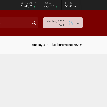
GRAM ALTIN
DOLAR
EURO
6.544,76
47,7013
55,0086
İstanbul,
25
°C
Açık
Anasayfa
Etiket:büro ve merkezleri