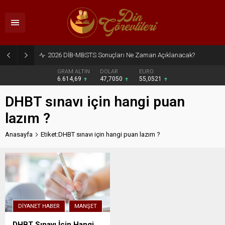
2026 DİB-MBSTS Sonuçları Ne Zaman Açıklanacak?
GRAM ALTIN
DOLAR
EURO
6.614,69
47,7050
55,0521
DHBT sınavı için hangi puan
lazım ?
Anasayfa
Etiket:DHBT sınavı için hangi puan lazım ?
DIYANET HABER
MANŞET
DHBT Sınavı İçin Hangi