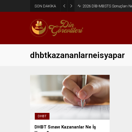
SON DAKİKA
2026 DİB-MBSTS Sonuçları N
dhbtkazananlarneisyapar
DHBT
DHBT Sınavı Kazananlar Ne İş