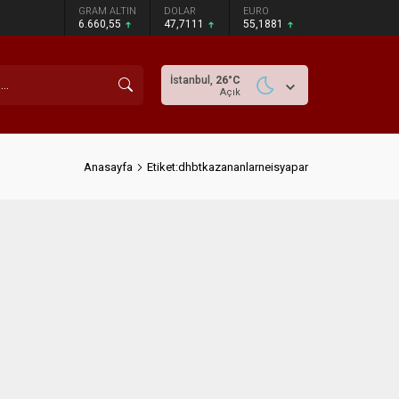
GRAM ALTIN
DOLAR
EURO
6.660,55
47,7111
55,1881
İstanbul,
26
°C
Açık
Anasayfa
Etiket:dhbtkazananlarneisyapar