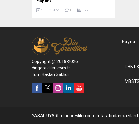
Yapar?
31.10.2023
0
177
Faydalı 
Copyright @ 2018-2026
DHBT K
dingorevlileri.com.tr
Tüm Hakları Saklıdır.
MBSTS
YASAL UYARI : dingorevlileri.com.tr tarafından yazılan h