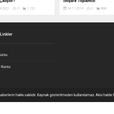
Çalışılır?
İstişare Toplantısı
4.2021
0
1.135
04.11.2019
0
888
Linkler
ursu
 Kursu
aberlerin hakkı saklıdır. Kaynak gösterilmeden kullanılamaz. Aksi halde h