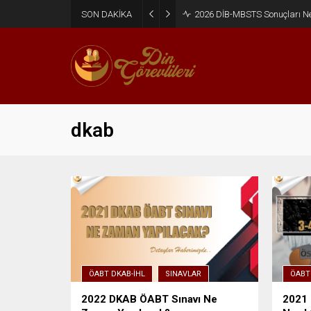
SON DAKİKA
2026 DİB-MBSTS Sonuçları N
dkab
ÖABT DKAB-İHL
SINAVLAR
ÖABT
2022 DKAB ÖABT Sınavı Ne
2021 