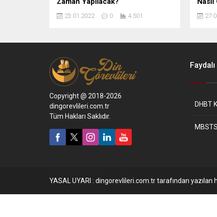
Zaman Yapılacak?
Nasıl 
23.01.2022
0
4.501
27.0
Faydalı 
Copyright @ 2018-2026
DHBT K
dingorevlileri.com.tr
Tüm Hakları Saklıdır.
MBSTS
YASAL UYARI : dingorevlileri.com.tr tarafından yazılan h