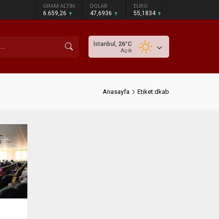
GRAM ALTIN
DOLAR
EURO
6.659,26
47,6936
55,1834
İstanbul,
26
°C
Açık
Anasayfa
Etiket:dkab