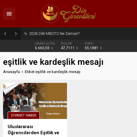
2026 DİB-MBSTS Ne Zaman?
GRAM ALTIN
DOLAR
EURO
6.660,55
47,7111
55,1881
eşitlik ve kardeşlik mesajı
Anasayfa
Etiket:eşitlik ve kardeşlik mesajı
DIYANET HABER
Uluslararası
Öğrencilerden Eşitlik ve