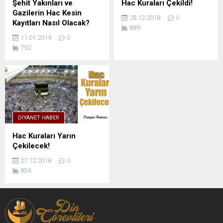
Şehit Yakınları ve
Hac Kuraları Çekildi!
Gazilerin Hac Kesin
28.12.2018
0
Kayıtları Nasıl Olacak?
889
11.01.2019
0
792
DIYANET HABER
Hac Kuraları Yarın
Çekilecek!
27.12.2018
0
834