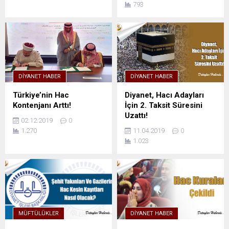
793
DIYANET HABER
DIYANET HABER
Türkiye’nin Hac
Diyanet, Hacı Adayları
Kontenjanı Arttı!
İçin 2. Taksit Süresini
Uzattı!
02.12.2019
0
1.270
11.04.2019
0
1.023
MÜFTÜLÜKLER
DIYANET HABER