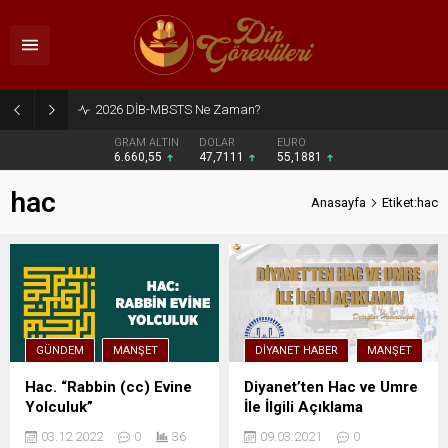
2026 DİB-MBSTS Ne Zaman?
GRAM ALTIN
DOLAR
EURO
6.660,55
47,7111
55,1881
hac
Anasayfa
Etiket:hac
GÜNDEM
MANŞET
DIYANET HABER
MANŞET
Hac. “Rabbin (cc) Evine
Diyanet’ten Hac ve Umre
Yolculuk”
İle İlgili Açıklama
03.12.2022
0
36
09.03.2021
0