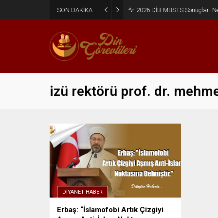
SON DAKİKA
2026 DİB-MBSTS Sonuçları N
izü rektörü prof. dr. mehme
DIYANET HABER
Erbaş: “İslamofobi Artık Çizgiyi