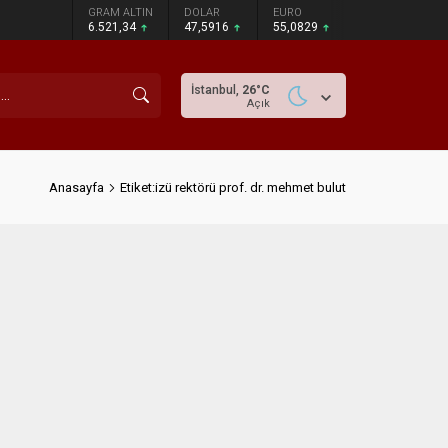
GRAM ALTIN
DOLAR
EURO
6.521,34
47,5916
55,0829
İstanbul,
26
°C
Açık
Anasayfa
Etiket:izü rektörü prof. dr. mehmet bulut