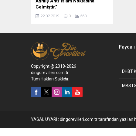
Aşmış Anti-İslam Noktasına
Gelmiştir.”
22.02.2019
0
568
Faydalı 
Copyright @ 2018-2026
DHBT K
dingorevlileri.com.tr
Tüm Hakları Saklıdır.
MBSTS
YASAL UYARI : dingorevlileri.com.tr tarafından yazılan h