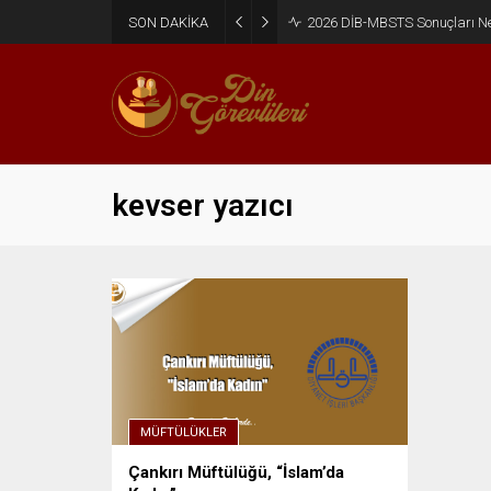
SON DAKİKA
2026 DİB-MBSTS Ne Zaman?
kevser yazıcı
MÜFTÜLÜKLER
Çankırı Müftülüğü, “İslam’da