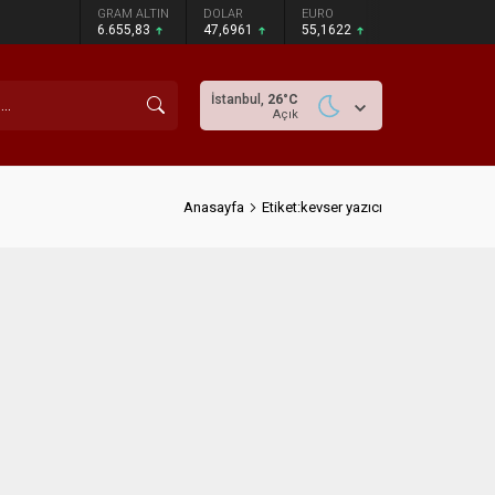
GRAM ALTIN
DOLAR
EURO
6.655,83
47,6961
55,1622
İstanbul,
26
°C
Açık
Anasayfa
Etiket:kevser yazıcı