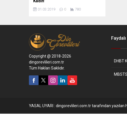
Kadın”
01.03.2019
0
780
Faydalı 
Copyright @ 2018-2026
DHBT K
dingorevlileri.com.tr
Tüm Hakları Saklıdır.
MBSTS
YASAL UYARI : dingorevlileri.com.tr tarafından yazılan h