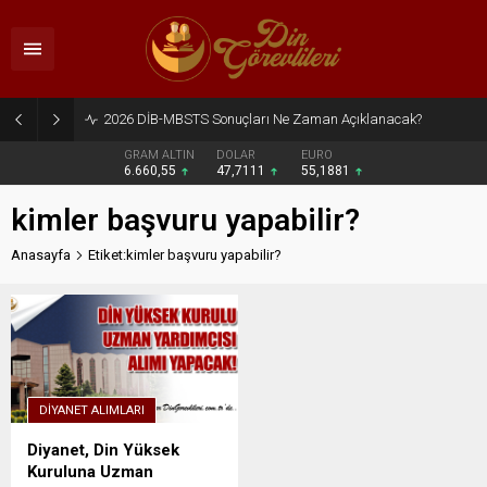
2026 DİB-MBSTS Sonuçları Ne Zaman Açıklanacak?
GRAM ALTIN
DOLAR
EURO
6.660,55
47,7111
55,1881
kimler başvuru yapabilir?
Anasayfa
Etiket:kimler başvuru yapabilir?
DIYANET ALIMLARI
Diyanet, Din Yüksek
Kuruluna Uzman