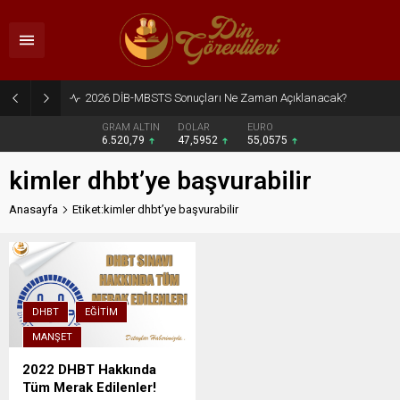
2026 DİB-MBSTS Sonuçları Ne Zaman Açıklanacak?
GRAM ALTIN
DOLAR
EURO
6.520,79
47,5952
55,0575
kimler dhbt’ye başvurabilir
Anasayfa
Etiket:kimler dhbt’ye başvurabilir
DHBT
EĞITIM
MANŞET
2022 DHBT Hakkında
Tüm Merak Edilenler!