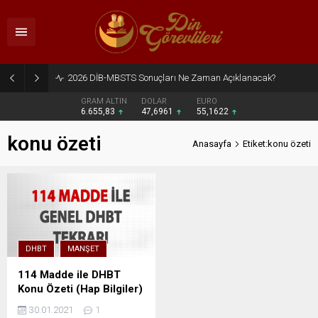
2026 DİB-MBSTS Sonuçları Ne Zaman Açıklanacak?
GRAM ALTIN
DOLAR
EURO
6.655,83
47,6961
55,1622
konu özeti
Anasayfa
Etiket:konu özeti
DHBT
MANŞET
114 Madde ile DHBT
Konu Özeti (Hap Bilgiler)
30.01.2021
1