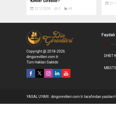
Kimler Girebilir?
21.1
22.12.2023
0
69
Faydalı 
Copyright @ 2018-2026
DHBT K
dingorevlileri.com.tr
Tüm Hakları Saklıdır.
MBSTS
YASAL UYARI : dingorevlileri.com.tr tarafından yazılan h