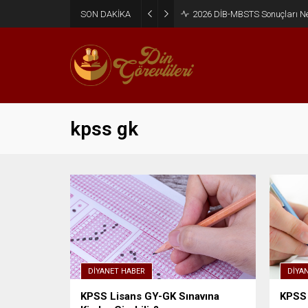
SON DAKİKA
2026 DİB-MBSTS Sonuçları N
kpss gk
DIYANET HABER
DIYA
KPSS Lisans GY-GK Sınavına
KPSS 