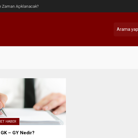
e Zaman Açıklanacak?
NET HABER
GK – GY Nedir?