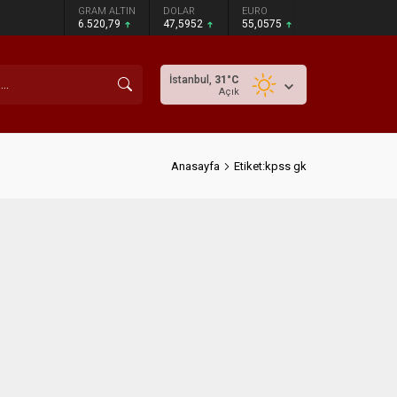
GRAM ALTIN
DOLAR
EURO
6.520,79
47,5952
55,0575
İstanbul,
31
°C
Açık
Anasayfa
Etiket:kpss gk