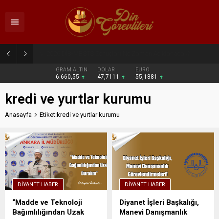
2026 DİB-MBSTS Ne Zaman?
GRAM ALTIN
DOLAR
EURO
6.660,55
47,7111
55,1881
kredi ve yurtlar kurumu
Anasayfa
Etiket:kredi ve yurtlar kurumu
DIYANET HABER
DIYANET HABER
“Madde ve Teknoloji
Diyanet İşleri Başkalığı,
Bağımlılığından Uzak
Manevi Danışmanlık