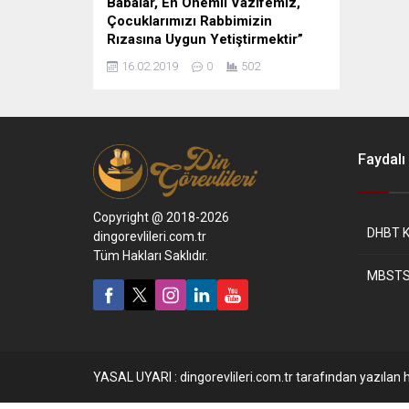
Babalar, En Önemli Vazifemiz,
Çocuklarımızı Rabbimizin
Rızasına Uygun Yetiştirmektir”
16.02.2019
0
502
Faydalı 
Copyright @ 2018-2026
DHBT K
dingorevlileri.com.tr
Tüm Hakları Saklıdır.
MBSTS
YASAL UYARI : dingorevlileri.com.tr tarafından yazılan h