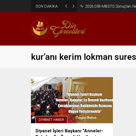
SON DAKİKA
2026 DİB-MBSTS Sonuçları N
kur’anı kerim lokman sures
DIYANET HABER
Diyanet İşleri Başkanı “Anneler-