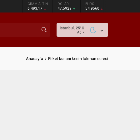
GRAM ALTIN
DOLAR
EURO
6.493,17
47,5929
54,9560
İstanbul,
25
°C
Açık
Anasayfa
Etiket:kur’anı kerim lokman suresi