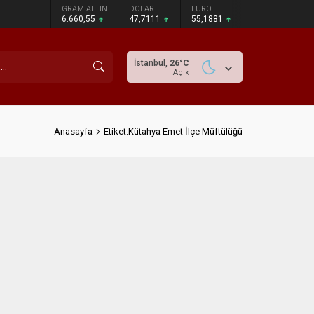
GRAM ALTIN
DOLAR
EURO
6.660,55
47,7111
55,1881
İstanbul,
26
°C
Açık
Anasayfa
Etiket:Kütahya Emet İlçe Müftülüğü