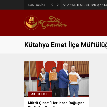
SON DAKİKA
2026 DİB-MBSTS Sonuçları N
Kütahya Emet İlçe Müftülü
MÜFTÜLÜKLER
Müftü Çınar: “Her İnsan Doğuştan