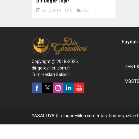
Bir Değer Taşır”
26.12.2019
0
538
Faydalı 
Copyright @ 2018-2026
DHBT K
dingorevlileri.com.tr
Tüm Hakları Saklıdır.
MBSTS
YASAL UYARI : dingorevlileri.com.tr tarafından yazılan h