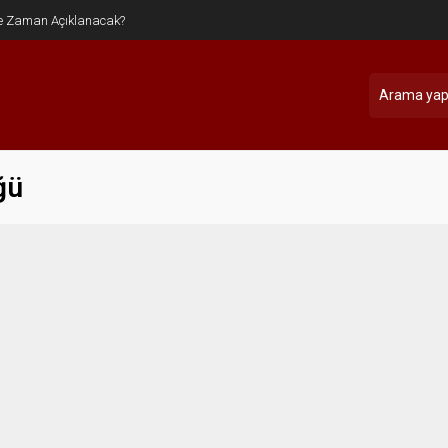
e Zaman Açıklanacak?
ğü