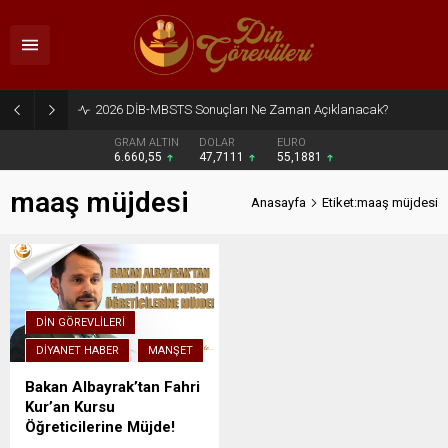
2026 DİB-MBSTS Sonuçları Ne Zaman Açıklanacak?
GRAM ALTIN
DOLAR
EURO
6.660,55
47,7111
55,1881
maaş müjdesi
Anasayfa
Etiket:maaş müjdesi
DIN GÖREVLILERI
DIYANET HABER
MANŞET
Bakan Albayrak’tan Fahri
Kur’an Kursu
Öğreticilerine Müjde!