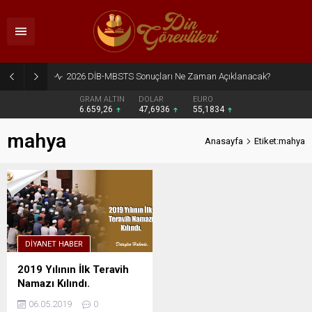
2026 DİB-MBSTS Sonuçları Ne Zaman Açıklanacak?
GRAM ALTIN
DOLAR
EURO
6.659,26
47,6936
55,1834
mahya
Anasayfa
Etiket:mahya
DIYANET HABER
2019 Yılının İlk Teravih
Namazı Kılındı.
06.05.2019
0