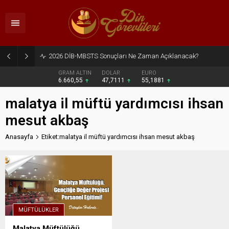
2026 DİB-MBSTS Sonuçları Ne Zaman Açıklanacak?
GRAM ALTIN
DOLAR
EURO
6.660,55
47,7111
55,1881
malatya il müftü yardımcısı ihsan
mesut akbaş
Anasayfa
Etiket:malatya il müftü yardımcısı ihsan mesut akbaş
MÜFTÜLÜKLER
Malatya Müftülüğü,