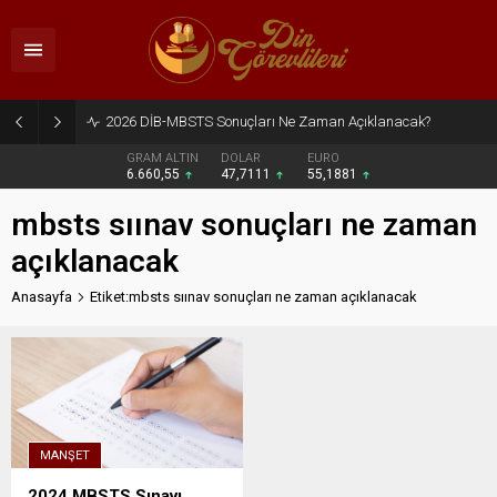
2026 DİB-MBSTS Sonuçları Ne Zaman Açıklanacak?
GRAM ALTIN
DOLAR
EURO
6.660,55
47,7111
55,1881
mbsts sıınav sonuçları ne zaman
açıklanacak
Anasayfa
Etiket:mbsts sıınav sonuçları ne zaman açıklanacak
MANŞET
2024 MBSTS Sınavı