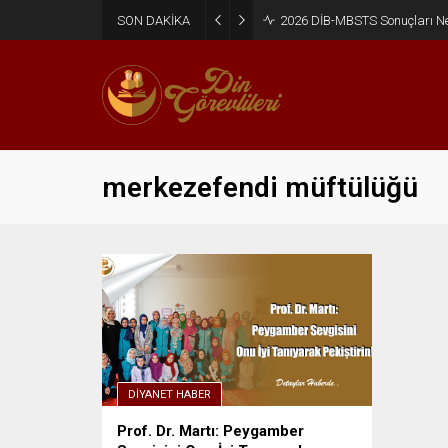
SON DAKİKA
2026 DİB-MBSTS Sonuçları N
merkezefendi müftülüğü
DIYANET HABER
Prof. Dr. Martı: Peygamber