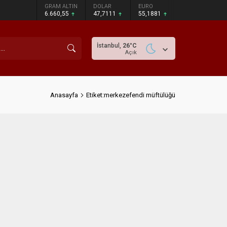
GRAM ALTIN
DOLAR
EURO
6.660,55
47,7111
55,1881
İstanbul,
26
°C
Açık
Anasayfa
Etiket:merkezefendi müftülüğü