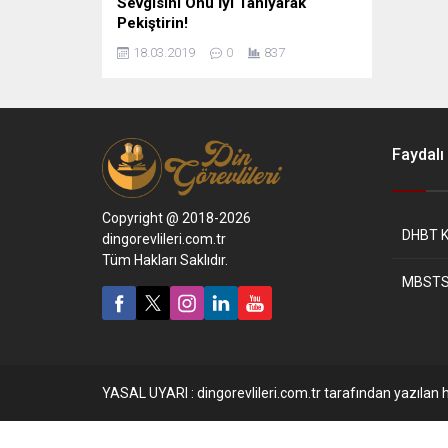
Sevgisini Onu İyi Tanıyarak
Pekiştirin!
18.03.2019
0
837
Faydalı 
Copyright @ 2018-2026
DHBT K
dingorevlileri.com.tr
Tüm Hakları Saklıdır.
MBSTS
YASAL UYARI : dingorevlileri.com.tr tarafından yazılan h