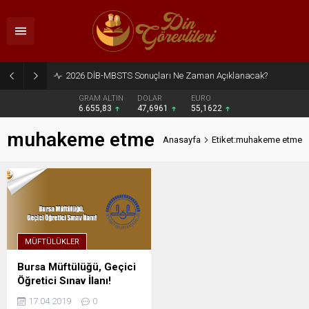
2026 DİB-MBSTS Sonuçları Ne Zaman Açıklanacak?
GRAM ALTIN
DOLAR
EURO
6.655,83
47,6961
55,1622
muhakeme etme
Anasayfa
Etiket:muhakeme etme
MÜFTÜLÜKLER
Bursa Müftülüğü, Geçici
Öğretici Sınav İlanı!
17.04.2019
0