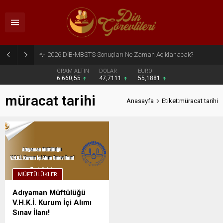
2026 DİB-MBSTS Sonuçları Ne Zaman Açıklanacak?
GRAM ALTIN
DOLAR
EURO
6.660,55
47,7111
55,1881
müracat tarihi
Anasayfa
Etiket:müracat tarihi
MÜFTÜLÜKLER
Adıyaman Müftülüğü
V.H.K.İ. Kurum İçi Alımı
Sınav İlanı!