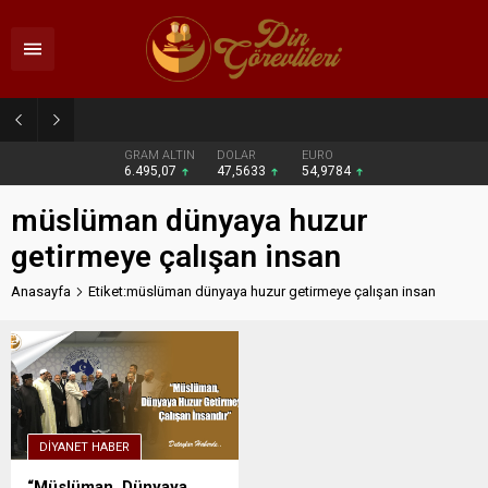
2026 DİB-MBSTS Ne Zaman?
GRAM ALTIN
DOLAR
EURO
6.495,07
47,5633
54,9784
müslüman dünyaya huzur
getirmeye çalışan insan
Anasayfa
Etiket:müslüman dünyaya huzur getirmeye çalışan insan
DIYANET HABER
“Müslüman, Dünyaya