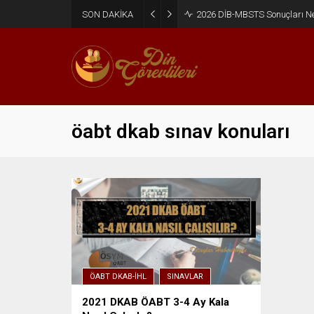
SON DAKİKA
2026 DİB-MBSTS Sonuçları N
öabt dkab sınav konuları
ÖABT DKAB-İHL
SINAVLAR
2021 DKAB ÖABT 3-4 Ay Kala