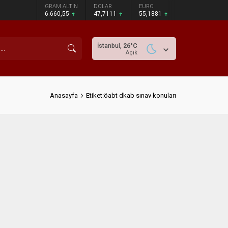
GRAM ALTIN
DOLAR
EURO
6.660,55
47,7111
55,1881
İstanbul,
26
°C
Açık
Anasayfa
Etiket:öabt dkab sınav konuları