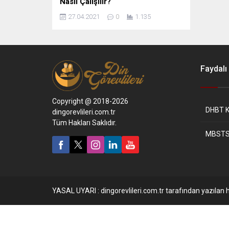
Nasıl Çalışılır?
27.04.2021
0
1.135
Faydalı 
Copyright @ 2018-2026
DHBT K
dingorevlileri.com.tr
Tüm Hakları Saklıdır.
MBSTS
YASAL UYARI : dingorevlileri.com.tr tarafından yazılan h