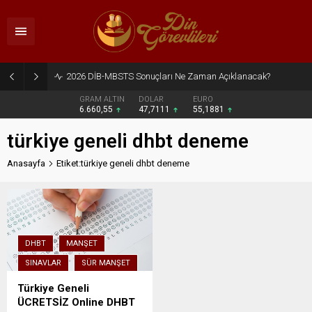
2026 DİB-MBSTS Sonuçları Ne Zaman Açıklanacak?
GRAM ALTIN
DOLAR
EURO
6.660,55
47,7111
55,1881
türkiye geneli dhbt deneme
Anasayfa
Etiket:türkiye geneli dhbt deneme
DHBT
MANŞET
SINAVLAR
SÜR MANŞET
Türkiye Geneli
ÜCRETSİZ Online DHBT