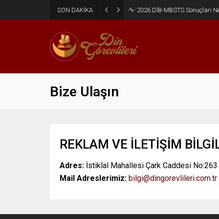
SON DAKİKA
2026 DİB-MBSTS Sonuçları N
Bize Ulaşın
REKLAM VE İLETİŞİM BİLGİ
Adres:
İstiklal Mahallesi Çark Caddesi No:26
Mail Adreslerimiz:
bilgi@dingorevlileri.com.tr