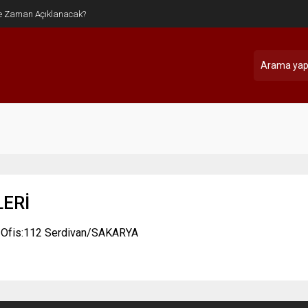
e Zaman Açıklanacak?
LERİ
3 Ofis:112 Serdivan/SAKARYA