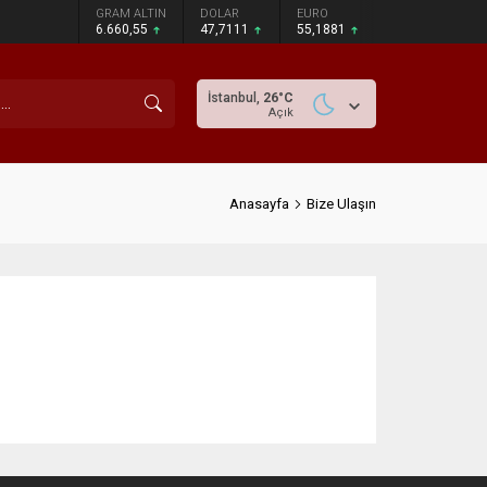
GRAM ALTIN
DOLAR
EURO
6.660,55
47,7111
55,1881
İstanbul,
26
°C
Açık
Anasayfa
Bize Ulaşın