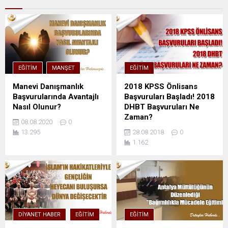
EĞITIM
MANŞET
EĞITIM
Manevi Danışmanlık
2018 KPSS Önlisans
Başvurularında Avantajlı
Başvuruları Başladı! 2018
Nasıl Olunur?
DHBT Başvuruları Ne
Zaman?
08.08.2020
0
13.295
28.08.2018
0
1.162
DIYANET HABER
EĞITIM
EĞITIM