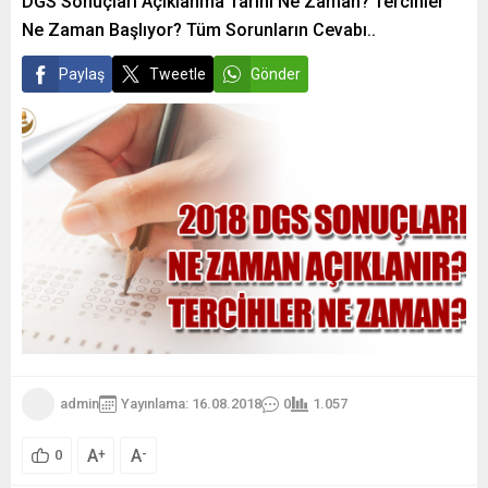
DGS Sonuçları Açıklanma Tarihi Ne Zaman? Tercihler
Ne Zaman Başlıyor? Tüm Sorunların Cevabı..
Paylaş
Tweetle
Gönder
admin
Yayınlama: 16.08.2018
0
1.057
A
A
+
-
0