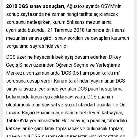
2018 DGS sınav sonuçları,
Ağustos ayında ÖSYM’nin
sonuç sayfasında ne zaman hangi tarihta açıklanacak
sorusunu netleşirken, kurum önlisans mezunlarına
uyarılarda bulundu.. 21 Temmuz 2018 tarihinde ön lisans
mezunları sınava girdi, sınav soruları ve cevapları kurumun
sorgulama sayfasında verildi.
DGS üzerine heyecanlı bekleyiş devam ederken Dikey
Geçiş Sınavı üzerinden Öğrenci Seçme ve Yerleştirme
Merkezi, son zamanlarda ‘DGS 0.5 ham puan kalktı mı’
sorusuna cevap verdi. Kurum tarafından yayımlanan DGS
sınav kılavuzu içerisinde yer alan DGS puan hesaplama
bölümünde kurum şu açıklamayı yaptı: DGS puanını
oluşturacak olan sayısal ve sözel standart puanlar ile Ön
Lisans Başarı Puanının ağırlıklarını belirleyen katsayılar,
Tablo-A’da yer almaktadır. Her aday için puanlar, tablodaki
katsayılar ile çarpılarak toplanacak ve bulunacak toplam,
adayın ilgili DGS puanını oluşturacaktır. Her iki testten de