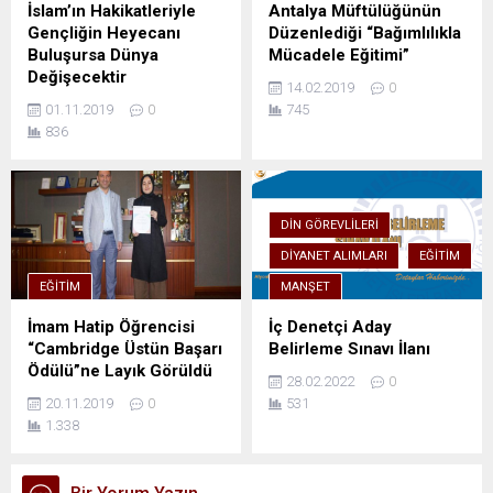
İslam’ın Hakikatleriyle
Antalya Müftülüğünün
Gençliğin Heyecanı
Düzenlediği “Bağımlılıkla
Buluşursa Dünya
Mücadele Eğitimi”
Değişecektir
14.02.2019
0
01.11.2019
0
745
836
DIN GÖREVLILERI
DIYANET ALIMLARI
EĞITIM
EĞITIM
MANŞET
İmam Hatip Öğrencisi
İç Denetçi Aday
“Cambridge Üstün Başarı
Belirleme Sınavı İlanı
Ödülü”ne Layık Görüldü
28.02.2022
0
20.11.2019
0
531
1.338