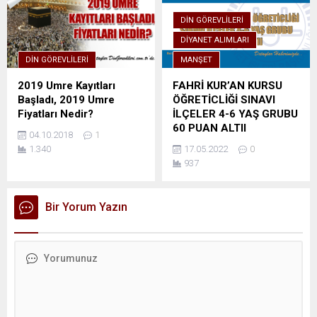
DIN GÖREVLILERI
DIYANET ALIMLARI
DIN GÖREVLILERI
MANŞET
2019 Umre Kayıtları
FAHRİ KUR’AN KURSU
Başladı, 2019 Umre
ÖĞRETİCLİĞİ SINAVI
Fiyatları Nedir?
İLÇELER 4-6 YAŞ GRUBU
60 PUAN ALTII
04.10.2018
1
1.340
17.05.2022
0
937
Bir Yorum Yazın