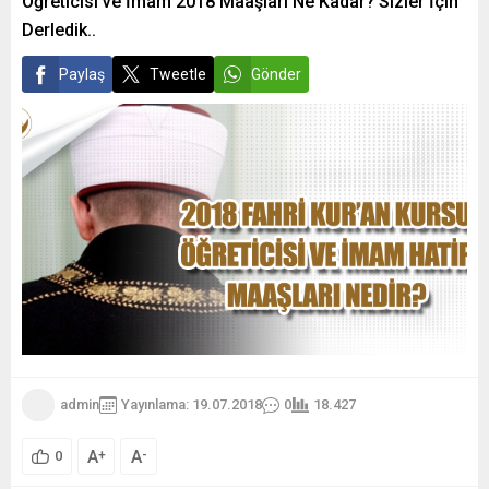
Öğreticisi ve İmam 2018 Maaşları Ne Kadar? Sizler İçin
Derledik..
Paylaş
Tweetle
Gönder
admin
Yayınlama: 19.07.2018
0
18.427
A
A
+
-
0