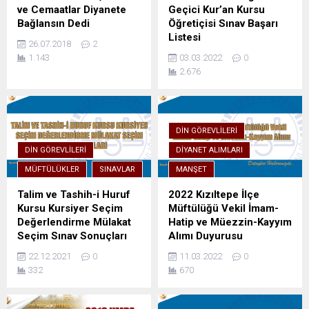
ve Cemaatlar Diyanete
Geçici Kur’an Kursu
Bağlansın Dedi
Öğretiçisi Sınav Başarı
Listesi
26.07.2018
2
1.143
03.03.2022
0
2.676
DIN GÖREVLILERI
DIN GÖREVLILERI
DIYANET ALIMLARI
MÜFTÜLÜKLER
SINAVLAR
MANŞET
Talim ve Tashih-i Huruf
2022 Kızıltepe İlçe
Kursu Kursiyer Seçim
Müftülüğü Vekil İmam-
Değerlendirme Mülakat
Hatip ve Müezzin-Kayyım
Seçim Sınav Sonuçları
Alımı Duyurusu
22.12.2021
0
11.03.2022
0
332
670