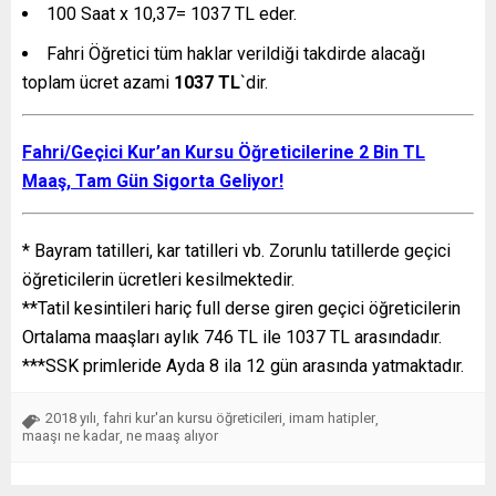
100 Saat x 10,37= 1037 TL eder.
Fahri Öğretici tüm haklar verildiği takdirde alacağı
toplam ücret azami
1037 TL
`dir.
Fahri/Geçici Kur’an Kursu Öğreticilerine 2 Bin TL
Maaş, Tam Gün Sigorta Geliyor!
* Bayram tatilleri, kar tatilleri vb. Zorunlu tatillerde geçici
öğreticilerin ücretleri kesilmektedir.
**Tatil kesintileri hariç full derse giren geçici öğreticilerin
Ortalama maaşları aylık 746 TL ile 1037 TL arasındadır.
***SSK primleride Ayda 8 ila 12 gün arasında yatmaktadır.
2018 yılı
fahri kur'an kursu öğreticileri
imam hatipler
,
,
,
maaşı ne kadar
ne maaş alıyor
,