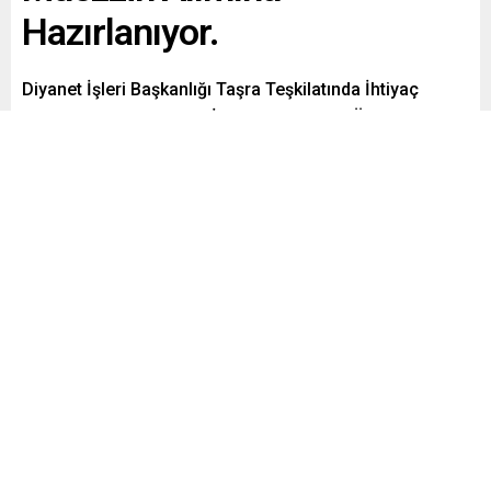
Hazırlanıyor.
Diyanet İşleri Başkanlığı Taşra Teşkilatında İhtiyaç
Duyulan Pozisyonlarda İstihdam Edilmek Üzere
Sözleşmeli Din Görevlisi Alımına Hazırlanıyor Detaylar
Haberimizde..
Paylaş
Tweetle
Gönder