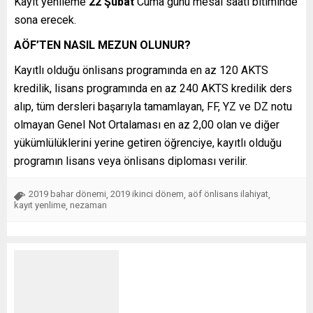
Kayıt yenileme
22 Şubat
Cuma günü mesai saati bitiminde
sona erecek.
AÖF’TEN NASIL MEZUN OLUNUR?
Kayıtlı olduğu önlisans programında en az 120 AKTS
kredilik, lisans programında en az 240 AKTS kredilik ders
alıp, tüm dersleri başarıyla tamamlayan, FF, YZ ve DZ notu
olmayan Genel Not Ortalaması en az 2,00 olan ve diğer
yükümlülüklerini yerine getiren öğrenciye, kayıtlı olduğu
programın lisans veya önlisans diploması verilir.
2019 bahar dönemi
2019 ikinci dönem
aöf önlisans ilahiyat
,
,
,
kayıt yenlime
nezaman
,