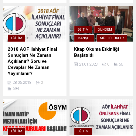
EĞITIM
GÜNDEM
EĞITIM
MANŞET
MÜFTÜLÜKLER
2018 AÖF İlahiyat Final
Kitap Okuma Etkinliği
Sonuçları Ne Zaman
Başlatıldı
Açıklanır? Soru ve
21.01.2023
0
56
Cevaplar Ne Zaman
Yayımlanır?
28.05.2018
0
694
EĞITIM
EĞITIM