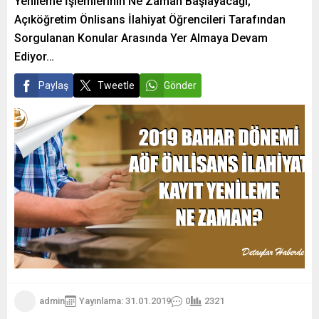
Yenileme İşlemlerinin Ne Zaman Başlayacağı,
Açıköğretim Önlisans İlahiyat Öğrencileri Tarafından
Sorgulanan Konular Arasında Yer Almaya Devam
Ediyor…
Paylaş
Tweetle
Gönder
admin
Yayınlama: 31.01.2019
0
2321