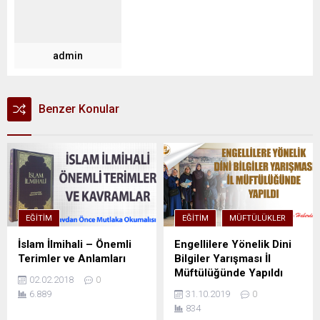
admin
Benzer Konular
EĞITIM
EĞITIM
MÜFTÜLÜKLER
İslam İlmihali – Önemli
Engellilere Yönelik Dini
Terimler ve Anlamları
Bilgiler Yarışması İl
Müftülüğünde Yapıldı
02.02.2018
0
6.889
31.10.2019
0
834