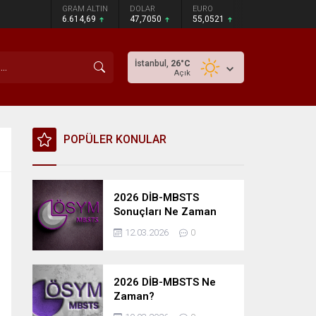
GRAM ALTIN
DOLAR
EURO
6.614,69
47,7050
55,0521
İstanbul,
26
°C
Açık
POPÜLER KONULAR
2026 DİB-MBSTS
Sonuçları Ne Zaman
Açıklanacak?
12.03.2026
0
2026 DİB-MBSTS Ne
Zaman?