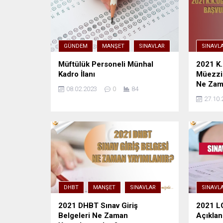
GÜNDEM
MANŞET
SINAVLAR
SINAVL
Müftülük Personeli Münhal
2021 K.
Kadro İlanı
Müezzin
Ne Zam
08.02.2023
0
84
27.10.
DHBT
MANŞET
SINAVLAR
SINAVL
2021 DHBT Sınav Giriş
2021 LG
Belgeleri Ne Zaman
Açıklan