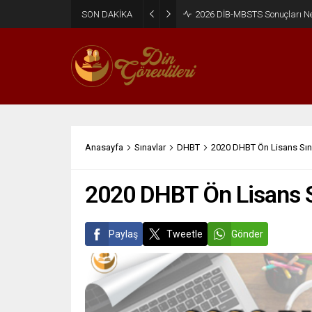
SON DAKİKA
2026 DİB-MBSTS Ne Zaman?
Anasayfa
Sınavlar
DHBT
2020 DHBT Ön Lisans Sına
2020 DHBT Ön Lisans Sı
Paylaş
Tweetle
Gönder