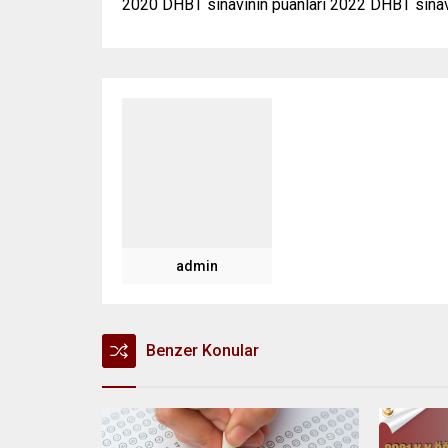
2020 DHBT sınavının puanları 2022 DHBT sınav s
admin
Benzer Konular