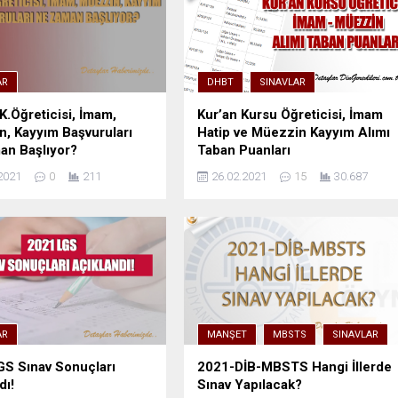
AR
DHBT
SINAVLAR
K.Öğreticisi, İmam,
Kur’an Kursu Öğreticisi, İmam
, Kayyım Başvuruları
Hatip ve Müezzin Kayyım Alımı
an Başlıyor?
Taban Puanları
2021
0
211
26.02.2021
15
30.687
AR
MANŞET
MBSTS
SINAVLAR
S Sınav Sonuçları
2021-DİB-MBSTS Hangi İllerde
dı!
Sınav Yapılacak?