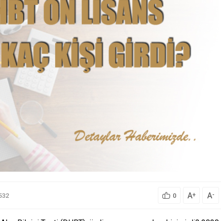
A
A
+
-
532
0