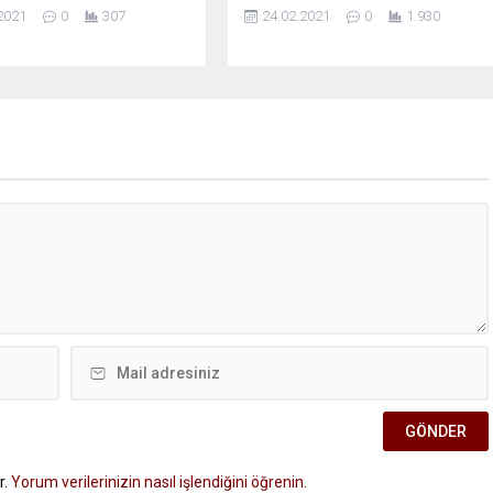
2021
0
307
24.02.2021
0
1.930
r.
Yorum verilerinizin nasıl işlendiğini öğrenin.