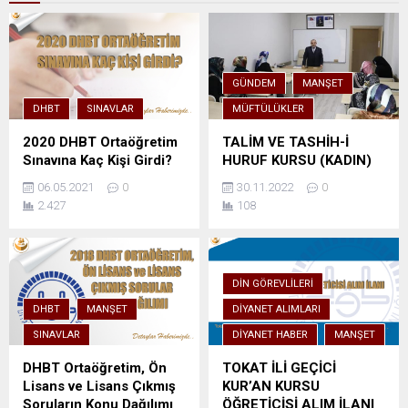
GÜNDEM
MANŞET
DHBT
SINAVLAR
MÜFTÜLÜKLER
2020 DHBT Ortaöğretim
TALİM VE TASHİH-İ
Sınavına Kaç Kişi Girdi?
HURUF KURSU (KADIN)
06.05.2021
0
30.11.2022
0
2.427
108
DIN GÖREVLILERI
DHBT
MANŞET
DIYANET ALIMLARI
SINAVLAR
DIYANET HABER
MANŞET
DHBT Ortaöğretim, Ön
TOKAT İLİ GEÇİCİ
Lisans ve Lisans Çıkmış
KUR’AN KURSU
Soruların Konu Dağılımı
ÖĞRETİCİSİ ALIM İLANI