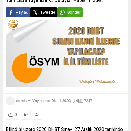
Tüm Liste Yayımladık.. Detaylar Haberimizde..
Paylaş
Tweetle
Gönder
admin
Yayınlama: 06.11.2020
0
7247
A
A
+
-
0
Bilindiği üzere 2020 DHBT Sınavı 27 Aralık 2020 tarihinde