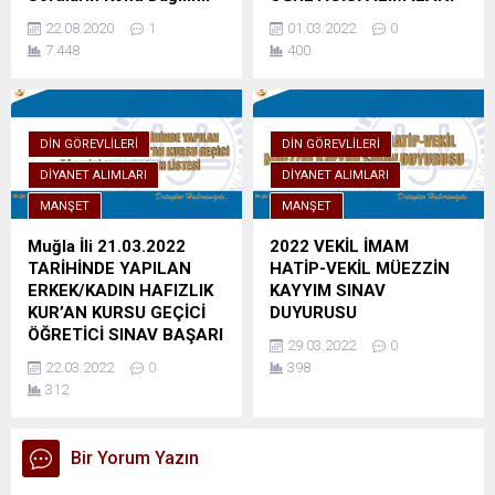
22.08.2020
1
01.03.2022
0
7.448
400
DIN GÖREVLILERI
DIN GÖREVLILERI
DIYANET ALIMLARI
DIYANET ALIMLARI
MANŞET
MANŞET
Muğla İli 21.03.2022
2022 VEKİL İMAM
TARİHİNDE YAPILAN
HATİP-VEKİL MÜEZZİN
ERKEK/KADIN HAFIZLIK
KAYYIM SINAV
KUR’AN KURSU GEÇİCİ
DUYURUSU
ÖĞRETİCİ SINAV BAŞARI
29.03.2022
0
LİSTESİ
22.03.2022
0
398
312
Bir Yorum Yazın