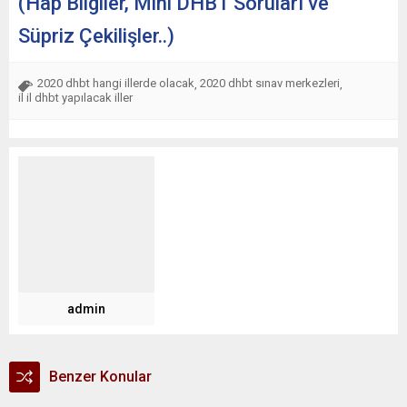
(Hap Bilgiler, Mini DHBT Soruları ve
Süpriz Çekilişler..)
2020 dhbt hangi illerde olacak
2020 dhbt sınav merkezleri
,
,
il il dhbt yapılacak iller
admin
Benzer Konular