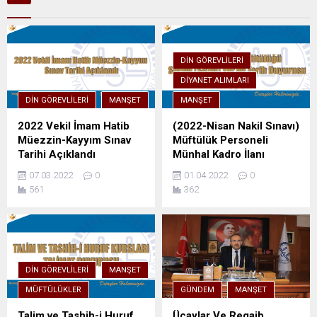
DIN GÖREVLILERI
DIYANET ALIMLARI
DIN GÖREVLILERI
MANŞET
MANŞET
2022 Vekil İmam Hatib
(2022-Nisan Nakil Sınavı)
Müezzin-Kayyım Sınav
Müftülük Personeli
Tarihi Açıklandı
Münhal Kadro İlanı
07.03.2022
0
01.04.2022
0
561
362
DIN GÖREVLILERI
MANŞET
MÜFTÜLÜKLER
GÜNDEM
MANŞET
Talim ve Tashih-i Huruf
Üçaylar Ve Regaib