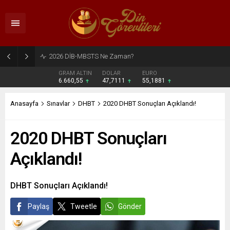
2026 DİB-MBSTS Ne Zaman?
GRAM ALTIN
DOLAR
EURO
6.660,55
47,7111
55,1881
Anasayfa
Sınavlar
DHBT
2020 DHBT Sonuçları Açıklandı!
2020 DHBT Sonuçları
Açıklandı!
DHBT Sonuçları Açıklandı!
Paylaş
Tweetle
Gönder