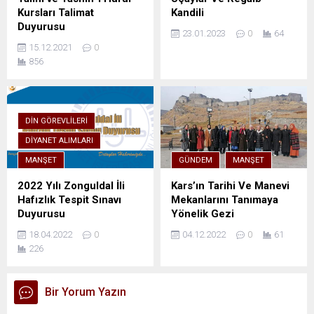
Kursları Talimat
Kandili
Duyurusu
23.01.2023
0
64
15.12.2021
0
856
DIN GÖREVLILERI
DIYANET ALIMLARI
MANŞET
GÜNDEM
MANŞET
2022 Yılı Zonguldal İli
Kars’ın Tarihi Ve Manevi
Hafızlık Tespit Sınavı
Mekanlarını Tanımaya
Duyurusu
Yönelik Gezi
18.04.2022
0
04.12.2022
0
61
226
Bir Yorum Yazın