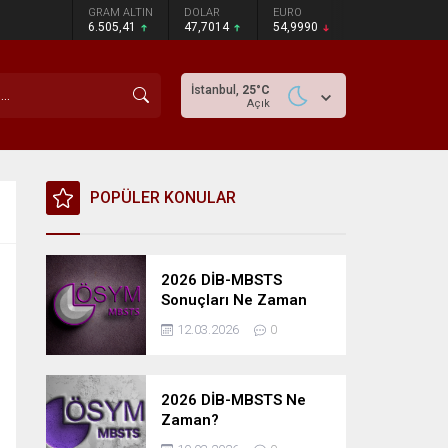
GRAM ALTIN
DOLAR
EURO
6.505,41
47,7014
54,9990
İstanbul,
25
°C
Açık
POPÜLER KONULAR
2026 DİB-MBSTS
Sonuçları Ne Zaman
Açıklanacak?
12.03.2026
0
2026 DİB-MBSTS Ne
Zaman?