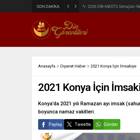
SON DAKİKA
2026 DİB-MBSTS Ne Zaman?
Anasayfa
Diyanet Haber
2021 Konya İçin İmsakiye
2021 Konya İçin İmsak
Konya’da 2021 yılı Ramazan ayı imsak (sahur)
boyunca namaz vakitleri.
Paylaş
Tweetle
Gönder