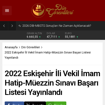
2026 DİB-MBSTS Ne Zaman?
GRAM ALTIN
DOLAR
EURO
6.660,55
47,7111
55,1881
Anasayfa
Din Görevlileri
2022 Eskişehir İli Vekil İmam Hatip-Müezzin Sınavı Başarı Listesi
Yayınlandı
2022 Eskişehir İli Vekil İmam
Hatip-Müezzin Sınavı Başarı
Listesi Yayınlandı