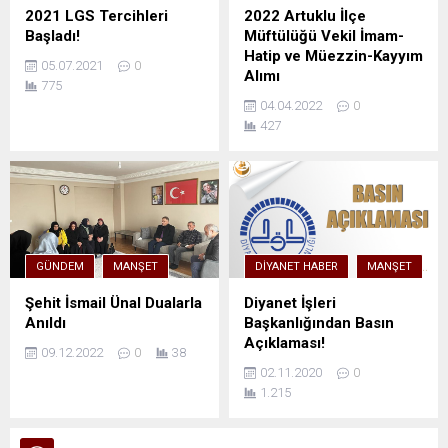
2021 LGS Tercihleri
2022 Artuklu İlçe
Başladı!
Müftülüğü Vekil İmam-
Hatip ve Müezzin-Kayyım
05.07.2021
0
Alımı
775
04.04.2022
0
427
GÜNDEM
MANŞET
DIYANET HABER
MANŞET
Şehit İsmail Ünal Dualarla
Diyanet İşleri
Anıldı
Başkanlığından Basın
Açıklaması!
09.12.2022
0
38
02.11.2020
0
1.215