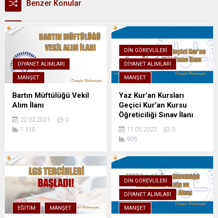
Benzer Konular
DIN GÖREVLILERI
DIYANET ALIMLARI
DIYANET ALIMLARI
MANŞET
MANŞET
Bartın Müftülüğü Vekil
Yaz Kur’an Kursları
Alım İlanı
Geçici Kur’an Kursu
Öğreticiliği Sınav İlanı
22.02.2021
0
1.110
11.05.2022
0
905
DIN GÖREVLILERI
DIYANET ALIMLARI
EĞITIM
MANŞET
MANŞET