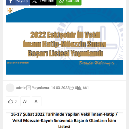
Paylaş
Tweetle
Gönder
admin
Yayınlama: 14.03.2022
0
661
A
A
+
-
0