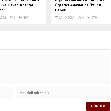
İB-MBSTS Temel Soru
Diyanet Önlisans Kuran Kursu
ğı ve Cevap Anahtarı
Öğretici Adaylarına Üzücü
ndı
Haber
2022
0
897
21.10.2021
0
579