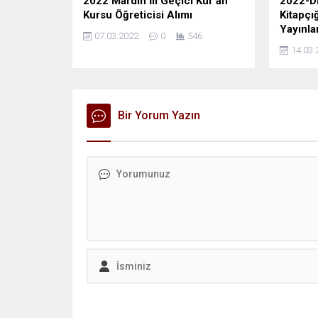
2022 Mardin İli Geçici Kur’an
2022-D
Kursu Öğreticisi Alımı
Kitapçı
Yayınla
07.03.2022
0
546
14.03.
Bir Yorum Yazın