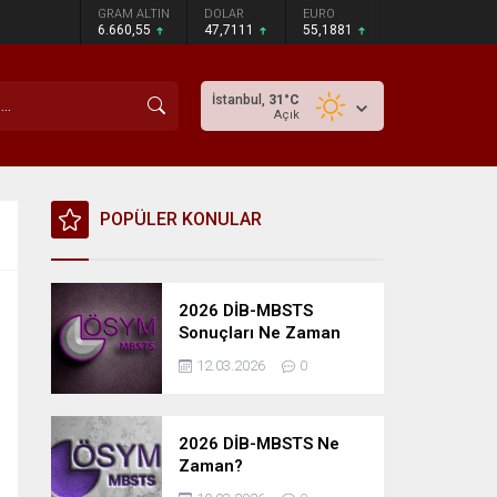
GRAM ALTIN
DOLAR
EURO
6.660,55
47,7111
55,1881
İstanbul,
31
°C
Açık
POPÜLER KONULAR
2026 DİB-MBSTS
Sonuçları Ne Zaman
Açıklanacak?
12.03.2026
0
2026 DİB-MBSTS Ne
Zaman?