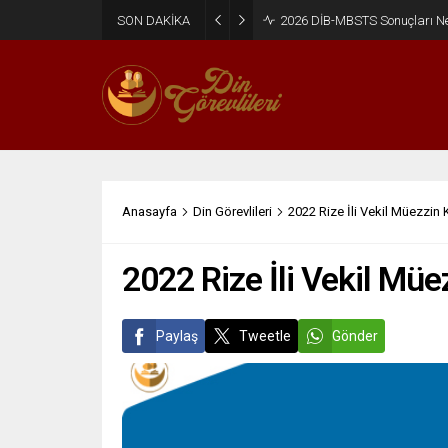
SON DAKİKA
2026 DİB-MBSTS Ne Zaman?
Anasayfa
Din Görevlileri
2022 Rize İli Vekil Müezzin
2022 Rize İli Vekil Mü
Paylaş
Tweetle
Gönder