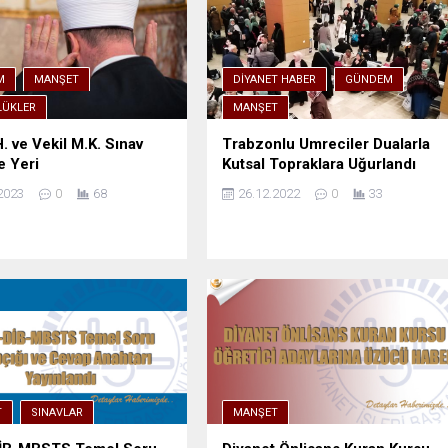
M
MANŞET
DIYANET HABER
GÜNDEM
ÜKLER
MANŞET
H. ve Vekil M.K. Sınav
Trabzonlu Umreciler Dualarla
e Yeri
Kutsal Topraklara Uğurlandı
2023
0
68
26.12.2022
0
33
T
SINAVLAR
MANŞET