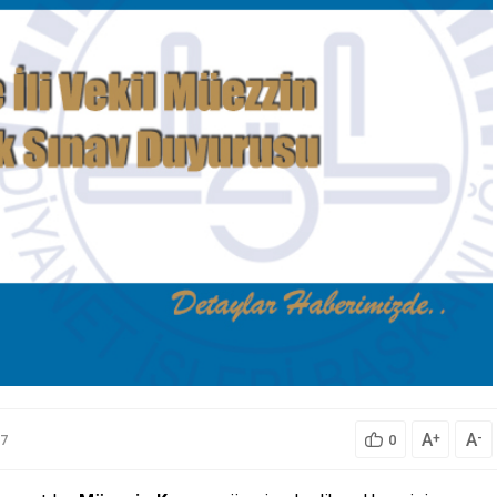
A
A
+
-
7
0