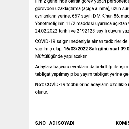
İlimiz genelinde olarak görev yapan personeld
görevden uzaklaştırma (açığa alınma), uzun sürel
ayrılanların yerine, 657 sayılı D.M.K.’nun 86. m
Yönetmeliğinin 11/2 maddesi uyarınca açıktan
24.02.2022 tarihli ve 2192123 sayılı duyuru yazı
COVİD-19 salgını nedeniyle alınan tedbirler de g
yapılmış olup,
16/03/2022 Salı günü saat 09:00
Müftülüğünde yapılacaktır.
Adaylara başvuru evraklarında belirttiği iletişim
tebligat yapılmayıp bu yayım tebligat yerine ge
Not:
COVİD-19 tedbirlerine adayların özellikle
olunur.
S.NO
ADI SOYADI
KOMİ