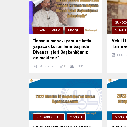
GÜNDE
DIYANET HABER
MANŞET
MÜFTÜL
“İnsanın manevi yönüne katkı
Vekil İ.
yapacak kurumların başında
Tarihi v
Diyanet İşleri Başkanlığımız
11.01.
gelmektedir”
18.12.2020
0
1.004
DIN GÖREVLILERI
MANŞET
MANŞE