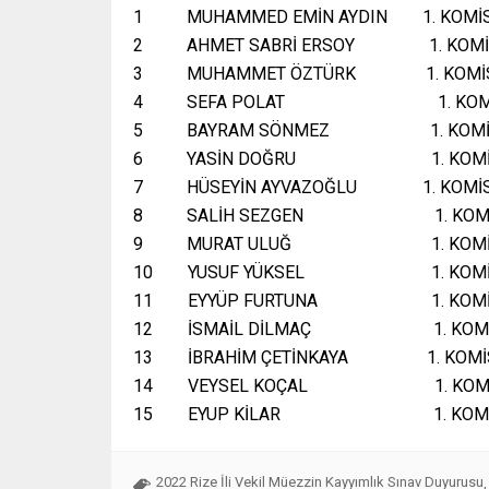
1 MUHAMMED EMİN AYDIN 1. KOMİ
2 AHMET SABRİ ERSOY 1. KOMİ
3 MUHAMMET ÖZTÜRK 1. KOMİ
4 SEFA POLAT 1. KOMİ
5 BAYRAM SÖNMEZ 1. KOMİ
6 YASİN DOĞRU 1. KOMİS
7 HÜSEYİN AYVAZOĞLU 1. KOMİ
8 SALİH SEZGEN 1. KOMİ
9 MURAT ULUĞ 1. KOMİS
10 YUSUF YÜKSEL 1. KOMİ
11 EYYÜP FURTUNA 1. KOMİ
12 İSMAİL DİLMAÇ 1. KOMİ
13 İBRAHİM ÇETİNKAYA 1. KOMİ
14 VEYSEL KOÇAL 1. KOMİ
15 EYUP KİLAR 1. KOMİ
2022 Rize İli Vekil Müezzin Kayyımlık Sınav Duyurusu