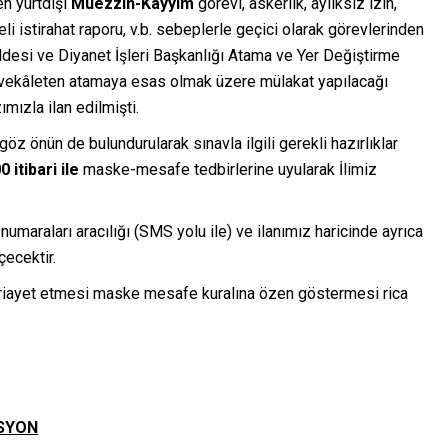
en yurtdışı
Müezzin-Kayyım
görevi, askerlik, aylıksız izin,
i istirahat raporu, v.b. sebeplerle geçici olarak görevlerinden
addesi ve Diyanet İşleri Başkanlığı Atama ve Yer Değiştirme
 vekâleten atamaya esas olmak üzere mülakat yapılacağı
mızla ilan edilmişti.
öz önün de bulundurularak sınavla ilgili gerekli hazırlıklar
 itibari ile
maske-mesafe tedbirlerine uyularak İlimiz
 numaraları aracılığı (SMS yolu ile) ve ilanımız haricinde ayrıca
çecektir.
 riayet etmesi maske mesafe kuralına özen göstermesi rica
SYON