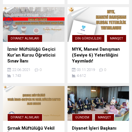
DIYANET ALIMLARI
DIN GÖREVLILERI
MANŞET
İzmir Müftülüğü Geçici
MYK, Manevi Danışman
Kur’an Kursu Öğreticisi
(Seviye 6) Yeterliliğini
Sınav İlanı
Yayımladı!
22.06.2021
0
03.11.2019
0
1.743
4.612
DIYANET ALIMLARI
GÜNDEM
MANŞET
Şırnak Müftülüğü Vekil
Diyanet İşleri Başkanı