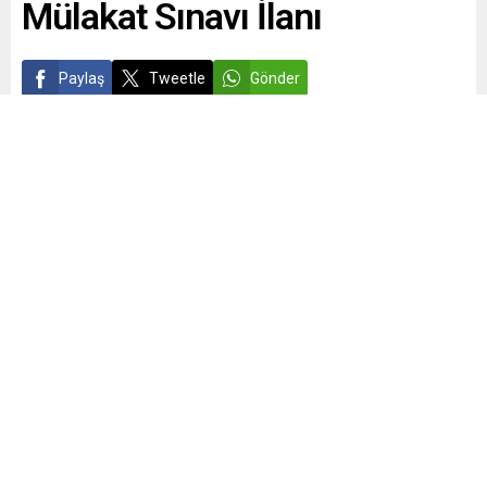
Mülakat Sınavı İlanı
Paylaş
Tweetle
Gönder
admin
Yayınlama: 11.03.2022
0
1528
A
A
+
-
0