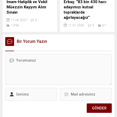
İmam-Hatiplik ve Vekil
Erbaş: “83 bin 430 hacı
Müezzin Kayyım Alım
adayımızı kutsal
Sınavı
topraklarda
ağırlayacağız”
11.06.2021
0
1.356
11.01.2023
0
31
Bir Yorum Yazın