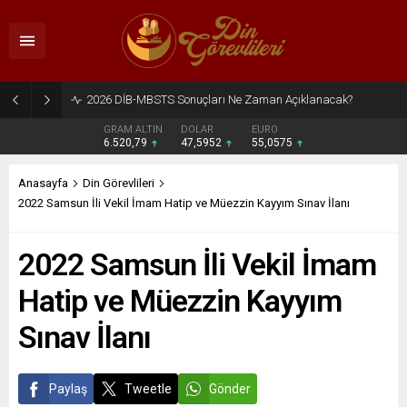
2026 DİB-MBSTS Ne Zaman?
GRAM ALTIN
DOLAR
EURO
6.520,79
47,5952
55,0575
Anasayfa
Din Görevlileri
2022 Samsun İli Vekil İmam Hatip ve Müezzin Kayyım Sınav İlanı
2022 Samsun İli Vekil İmam
Hatip ve Müezzin Kayyım
Sınav İlanı
Paylaş
Tweetle
Gönder