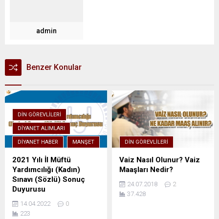
admin
Benzer Konular
DIN GÖREVLILERI
DIYANET ALIMLARI
DIYANET HABER
MANŞET
DIN GÖREVLILERI
2021 Yılı İl Müftü
Vaiz Nasıl Olunur? Vaiz
Yardımcılığı (Kadın)
Maaşları Nedir?
Sınavı (Sözlü) Sonuç
24.07.2018
2
Duyurusu
37.428
14.04.2022
0
223