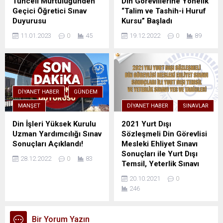
Tunceli Müftülüğünden
Din Görevlilerine Yönelik
Geçici Öğretici Sınav
“Talim ve Tashih-i Huruf
Duyurusu
Kursu” Başladı
11.01.2023
0
45
19.12.2022
0
89
DIYANET HABER
GÜNDEM
MANŞET
DIYANET HABER
SINAVLAR
Din İşleri Yüksek Kurulu
2021 Yurt Dışı
Uzman Yardımcılığı Sınav
Sözleşmeli Din Görevlisi
Sonuçları Açıklandı!
Mesleki Ehliyet Sınavı
Sonuçları ile Yurt Dışı
28.12.2022
0
83
Temsil, Yeterlik Sınavı
Yer ve Tarihleri
20.10.2021
0
246
Bir Yorum Yazın