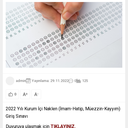
admin
Yayınlama: 29.11.2022
0
125
A
A
+
-
0
​2022 Yılı Kurum İçi Naklen (İmam-Hatip, Müezzin-Kayyım)
Giriş Sınavı
Duyuruya ulaşmak için
TIKLAYINIZ.