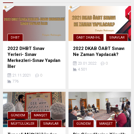
DHBT
ÖABT DKAB-İHL
SINAVLAR
2022 DHBT Sınav
2022 DKAB ÖABT Sınavı
Yerleri- Sınav
Ne Zaman Yapılacak?
Merkezleri-Sınav Yapılan
23.01.2022
0
İller
4.501
21.11.2021
0
776
GÜNDEM
MANŞET
MÜFTÜLÜKLER
SINAVLAR
GÜNDEM
MANŞET