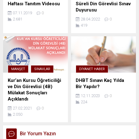
Haftası Tanıtım Videosu
Süreli Din Görevlisi Sınav
Duyurusu
07.11.2019
0
2.681
28.04.2022
0
419
MANŞET
SINAVLAR
DIYANET HABER
Kur’an Kursu Öğreticiliği
DHBT Sınavı Kaç Yılda
ve Din Görevlisi (4B)
Bir Yapılır?
Mülakat Sonuçları
12.11.2023
0
Açıklandı
224
27.02.2021
0
2.050
Bir Yorum Yazın