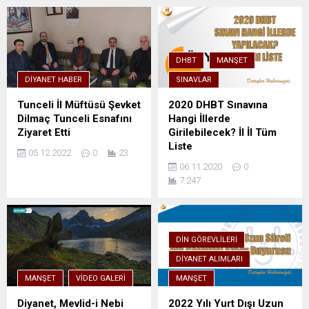
DHBT
MANŞET
DIYANET HABER
SINAVLAR
Tunceli İl Müftüsü Şevket
2020 DHBT Sınavına
Dilmaç Tunceli Esnafını
Hangi İllerde
Ziyaret Etti
Girilebilecek? İl İl Tüm
Liste
05.12.2022
0
23
06.11.2020
0
7.247
DIN GÖREVLILERI
DIYANET ALIMLARI
MANŞET
VIDEO GALERI
MANŞET
Diyanet, Mevlid-i Nebi
2022 Yılı Yurt Dışı Uzun