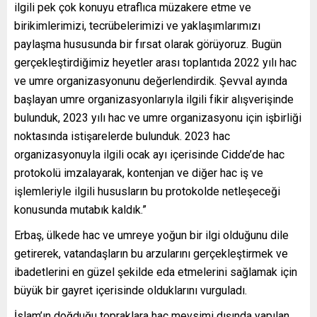
ilgili pek çok konuyu etraflıca müzakere etme ve
birikimlerimizi, tecrübelerimizi ve yaklaşımlarımızı
paylaşma hususunda bir fırsat olarak görüyoruz. Bugün
gerçekleştirdiğimiz heyetler arası toplantıda 2022 yılı hac
ve umre organizasyonunu değerlendirdik. Şevval ayında
başlayan umre organizasyonlarıyla ilgili fikir alışverişinde
bulunduk, 2023 yılı hac ve umre organizasyonu için işbirliği
noktasında istişarelerde bulunduk. 2023 hac
organizasyonuyla ilgili ocak ayı içerisinde Cidde’de hac
protokolü imzalayarak, kontenjan ve diğer hac iş ve
işlemleriyle ilgili hususların bu protokolde netleşeceği
konusunda mutabık kaldık.”
Erbaş, ülkede hac ve umreye yoğun bir ilgi olduğunu dile
getirerek, vatandaşların bu arzularını gerçekleştirmek ve
ibadetlerini en güzel şekilde eda etmelerini sağlamak için
büyük bir gayret içerisinde olduklarını vurguladı.
İslam’ın doğduğu topraklara hac mevsimi dışında yapılan