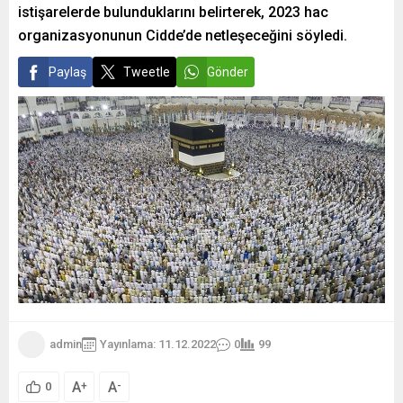
istişarelerde bulunduklarını belirterek, 2023 hac
organizasyonunun Cidde’de netleşeceğini söyledi.
Paylaş
Tweetle
Gönder
admin
Yayınlama: 11.12.2022
0
99
A
A
+
-
0