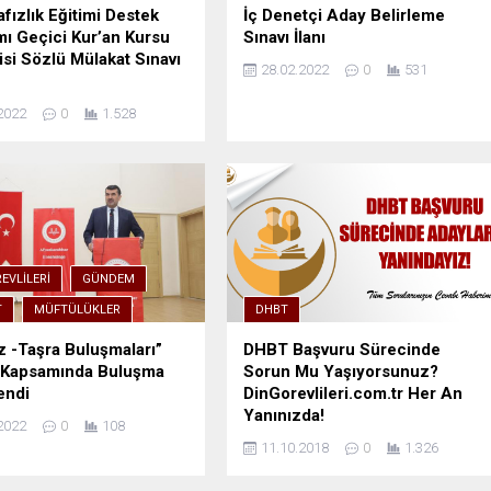
fızlık Eğitimi Destek
İç Denetçi Aday Belirleme
ı Geçici Kur’an Kursu
Sınavı İlanı
isi Sözlü Mülakat Sınavı
28.02.2022
0
531
2022
0
1.528
EVLILERI
GÜNDEM
T
MÜFTÜLÜKLER
DHBT
 -Taşra Buluşmaları”
DHBT Başvuru Sürecinde
i Kapsamında Buluşma
Sorun Mu Yaşıyorsunuz?
endi
DinGorevlileri.com.tr Her An
Yanınızda!
2022
0
108
11.10.2018
0
1.326