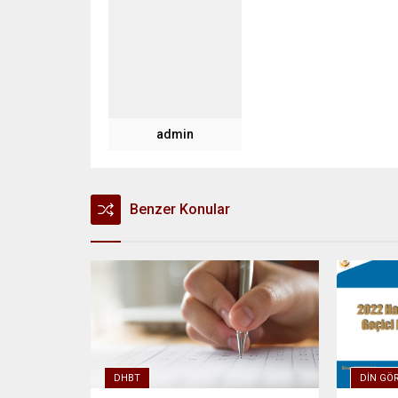
admin
Benzer Konular
DHBT
DIN GÖR