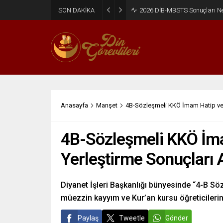
SON DAKİKA
2026 DİB-MBSTS Ne Zaman?
Anasayfa
Manşet
4B-Sözleşmeli KKÖ İmam Hatip ve 
4B-Sözleşmeli KKÖ İm
Yerleştirme Sonuçları 
Diyanet İşleri Başkanlığı bünyesinde “4-B Sö
müezzin kayyım ve Kur’an kursu öğreticilerine
Paylaş
Tweetle
Gönder