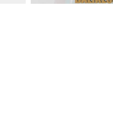
admin
Yayınlama: 10.03.2021
0
63
08/03/2021- 09/03/2021 tarihlerinde Balıkesir İ
Müftülüğümüzde gerçekleşen Hafızlık Tespit sın
hafızlıklarını tamamlayan öğrencilerimiz ve vata