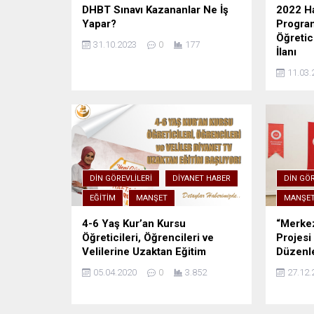
DHBT Sınavı Kazananlar Ne İş
2022 Ha
Yapar?
Program
Öğretic
31.10.2023
0
177
İlanı
11.03.
DIN GÖREVLILERI
DIYANET HABER
DIN GÖR
EĞITIM
MANŞET
MANŞE
4-6 Yaş Kur’an Kursu
“Merkez
Öğreticileri, Öğrencileri ve
Projes
Velilerine Uzaktan Eğitim
Düzenl
05.04.2020
0
3.852
27.12.