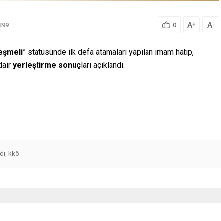
A
A
+
-
399
0
eşmeli
” statüsünde ilk defa atamaları yapılan imam hatip,
dair
yerleştirme
sonuç
ları açıklandı.
dı
kkö
,