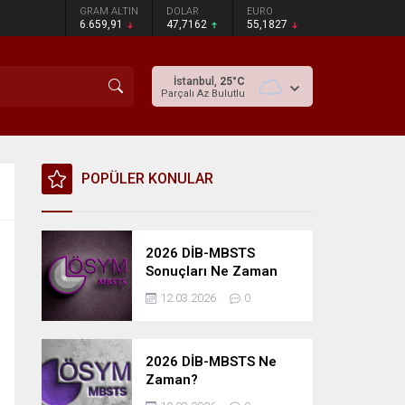
GRAM ALTIN
DOLAR
EURO
6.659,91
47,7162
55,1827
İstanbul,
25
°C
Parçalı Az Bulutlu
POPÜLER KONULAR
2026 DİB-MBSTS
Sonuçları Ne Zaman
Açıklanacak?
12.03.2026
0
2026 DİB-MBSTS Ne
Zaman?