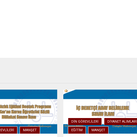
DIN GÖREVLILERI
DIYANET ALIMLAR
EVLILERI
MANŞET
EĞITIM
MANŞET