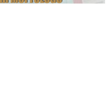
A
A
+
-
9
0
l Müftülüğünde Hafızlık tespit sınavı yapıldı. İl
avına Kur’ an kurslarımızda ve dışarıdan kendi imkanlarıyla
ndaşlarımız katıldı. Diyanet işleri Başkanlığı Bursa Eğitim