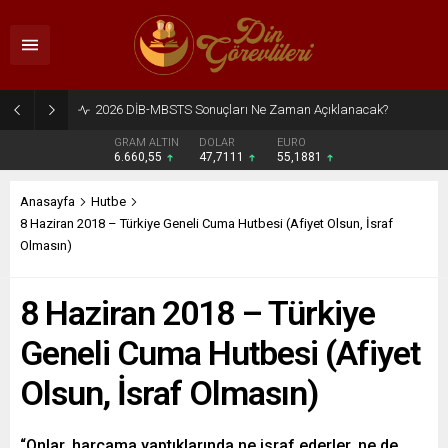
2026 DİB-MBSTS Ne Zaman?
GRAM ALTIN
DOLAR
EURO
6.660,55
47,7111
55,1881
Anasayfa
Hutbe
8 Haziran 2018 – Türkiye Geneli Cuma Hutbesi (Afiyet Olsun, İsraf
Olmasın)
8 Haziran 2018 – Türkiye
Geneli Cuma Hutbesi (Afiyet
Olsun, İsraf Olmasın)
“Onlar, harcama yaptıklarında ne israf ederler, ne de