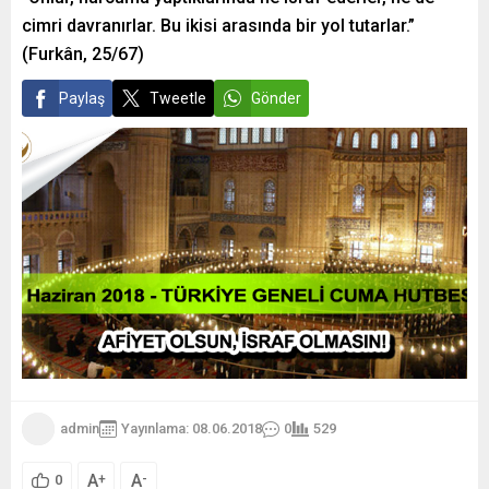
cimri davranırlar. Bu ikisi arasında bir yol tutarlar.”
(Furkân, 25/67)
Paylaş
Tweetle
Gönder
admin
Yayınlama: 08.06.2018
0
529
A
A
+
-
0