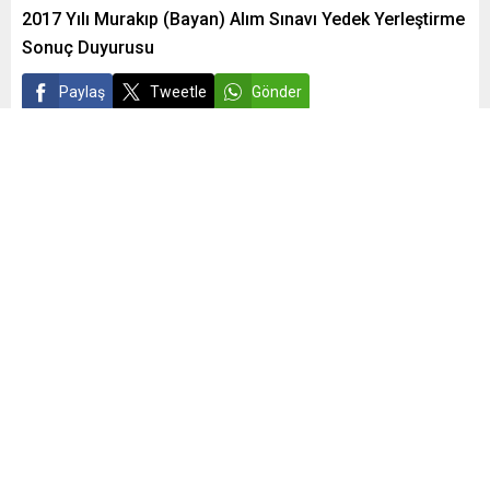
2017 Yılı Murakıp (Bayan) Alım Sınavı Yedek Yerleştirme
Sonuç Duyurusu
Paylaş
Tweetle
Gönder
admin
Yayınlama: 06.06.2018
0
529
A
A
+
-
0