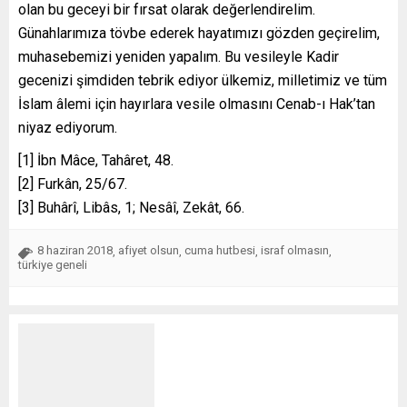
olan bu geceyi bir fırsat olarak değerlendirelim.
Günahlarımıza tövbe ederek hayatımızı gözden geçirelim,
muhasebemizi yeniden yapalım. Bu vesileyle Kadir
gecenizi şimdiden tebrik ediyor ülkemiz, milletimiz ve tüm
İslam âlemi için hayırlara vesile olmasını Cenab-ı Hak’tan
niyaz ediyorum.
[1] İbn Mâce, Tahâret, 48.
[2] Furkân, 25/67.
[3] Buhârî, Libâs, 1; Nesâî, Zekât, 66.
8 haziran 2018
afiyet olsun
cuma hutbesi
israf olmasın
,
,
,
,
türkiye geneli