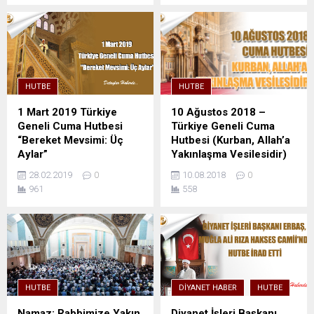
HUTBE
HUTBE
1 Mart 2019 Türkiye
10 Ağustos 2018 –
Geneli Cuma Hutbesi
Türkiye Geneli Cuma
“Bereket Mevsimi: Üç
Hutbesi (Kurban, Allah’a
Aylar”
Yakınlaşma Vesilesidir)
28.02.2019
0
10.08.2018
0
961
558
HUTBE
DIYANET HABER
HUTBE
Namaz: Rabbimize Yakın
Diyanet İşleri Başkanı