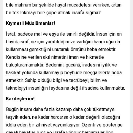
bile mahrum bir şekilde hayat mücadelesi verirken, artan
bir tek lokmayı bile çöpe atmak insafa sığmaz.
Kıymetli Müslümanlar!
İsraf, sadece mal ve eşya ile sınırlı değildir. İnsan için en
büyük israf, ne için yaratıldığını ve varlığını hangi uğurda
kullanması gerektiğini unutarak ömrünü heba etmektir.
Kendisine verilen akıl nimetini iman ve hikmetle
buluşturamamaktır. Bedenini, gücünü, iradesini iyilik ve
hakikat yolunda kullanmayıp beyhude meşgalelerle heba
etmektir. Sahip olduğu bilgi ve tecrübeyi, bilim ve
teknolojiyi insanlığın faydasına değil ifsadına kullanmaktır.
Kardeşlerim!
Bugün insanı daha fazla kazanıp daha çok tüketmeye
teşvik eden, ne kadar harcarsa o kadar değerli olacağını
iddia eden bir zihniyet yaygınlaşıyor. Özenti ve gösterişe
dayalı hayatlar, lüks ve israfa yönelik harcamalar öne