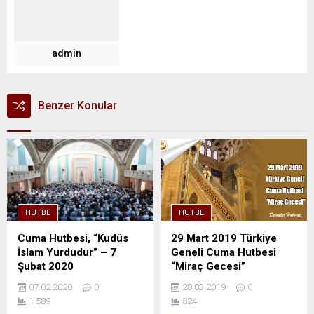
admin
Benzer Konular
HUTBE
HUTBE
Cuma Hutbesi, “Kudüs
29 Mart 2019 Türkiye
İslam Yurdudur” – 7
Geneli Cuma Hutbesi
Şubat 2020
“Miraç Gecesi”
07.02.2020
0
28.03.2019
0
1.589
824