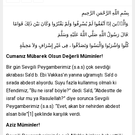
بِسْمِ اللّهِ الرَّحْمَنِ الرَّحِيمِ
وَالَّذ۪ينَ اِذَٓا اَنْفَقُوا لَمْ يُسْرِفُوا وَلَمْ يَقْتُرُوا وَكَانَ بَيْنَ ذٰلِكَ قَوَامًا.
قَالَ رَسُولُ اللَّهِ صَلَّي اللَّهُ عَلَيْهِ وَسَلَّمَ:
كُلُوا وَاشْرَبُوا وَالْبَسُوا وَتَصَدَّقُوا ، فِى غَيْرِ إِسْرَافٍ وَلاَ مَخِيلَةٍ
Cumanız Mübarek Olsun Değerli Müminler!
Bir gün Sevgili Peygamberimiz (s.a.s) çok sevdiği
akrabası Sa’d b. Ebi Vakkas’ın yanına uğramıştı. Sa’d o
sırada abdest alıyordu. Suyu fazla kullanmış olmalı ki
Efendimiz; “Bu ne israf böyle?” dedi. Sa’d, “Abdestte de
israf olur mu ya Rasulellah?” diye sorunca Sevgili
Peygamberimiz (s.a.s): “Evet, akan bir nehirden abdest
alsan bile”[1] şeklinde karşılık verdi.
Aziz Müminler!