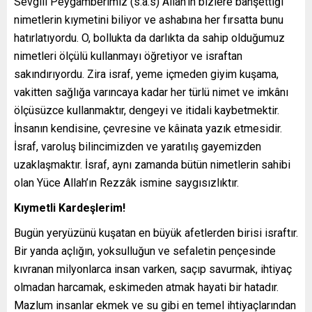
Sevgili Peygamberimiz (s.a.s) Allah’ın bizlere bahşettiği
nimetlerin kıymetini biliyor ve ashabına her fırsatta bunu
hatırlatıyordu. O, bollukta da darlıkta da sahip olduğumuz
nimetleri ölçülü kullanmayı öğretiyor ve israftan
sakındırıyordu. Zira israf, yeme içmeden giyim kuşama,
vakitten sağlığa varıncaya kadar her türlü nimet ve imkânı
ölçüsüzce kullanmaktır, dengeyi ve itidali kaybetmektir.
İnsanın kendisine, çevresine ve kâinata yazık etmesidir.
İsraf, varoluş bilincimizden ve yaratılış gayemizden
uzaklaşmaktır. İsraf, aynı zamanda bütün nimetlerin sahibi
olan Yüce Allah’ın Rezzâk ismine saygısızlıktır.
Kıymetli Kardeşlerim!
Bugün yeryüzünü kuşatan en büyük afetlerden birisi israftır.
Bir yanda açlığın, yoksulluğun ve sefaletin pençesinde
kıvranan milyonlarca insan varken, saçıp savurmak, ihtiyaç
olmadan harcamak, eskimeden atmak hayati bir hatadır.
Mazlum insanlar ekmek ve su gibi en temel ihtiyaçlarından