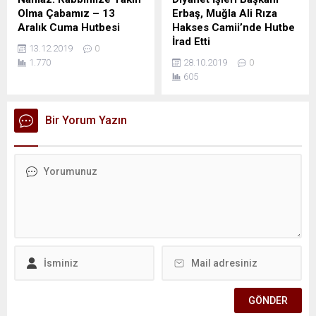
Olma Çabamız – 13
Erbaş, Muğla Ali Rıza
Aralık Cuma Hutbesi
Hakses Camii’nde Hutbe
İrad Etti
13.12.2019
0
1.770
28.10.2019
0
605
Bir Yorum Yazın