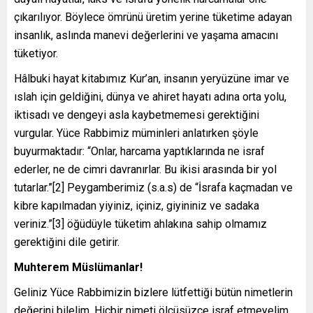
çıkarılıyor. Böylece ömrünü üretim yerine tüketime adayan
insanlık, aslında manevi değerlerini ve yaşama amacını
tüketiyor.
Hâlbuki hayat kitabımız Kur’an, insanın yeryüzüne imar ve
ıslah için geldiğini, dünya ve ahiret hayatı adına orta yolu,
iktisadı ve dengeyi asla kaybetmemesi gerektiğini
vurgular. Yüce Rabbimiz müminleri anlatırken şöyle
buyurmaktadır: “Onlar, harcama yaptıklarında ne israf
ederler, ne de cimri davranırlar. Bu ikisi arasında bir yol
tutarlar.”[2] Peygamberimiz (s.a.s) de “İsrafa kaçmadan ve
kibre kapılmadan yiyiniz, içiniz, giyininiz ve sadaka
veriniz.”[3] öğüdüyle tüketim ahlakına sahip olmamız
gerektiğini dile getirir.
Muhterem Müslümanlar!
Geliniz Yüce Rabbimizin bizlere lütfettiği bütün nimetlerin
değerini bilelim. Hiçbir nimeti ölçüsüzce israf etmeyelim.