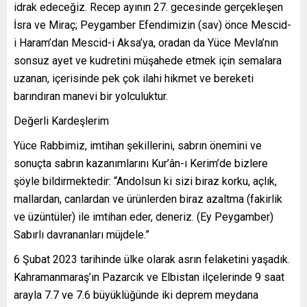
idrak edeceğiz. Recep ayının 27. gecesinde gerçekleşen
İsra ve Miraç; Peygamber Efendimizin (sav) önce Mescid-
i Haram’dan Mescid-i Aksa’ya, oradan da Yüce Mevla’nın
sonsuz ayet ve kudretini müşahede etmek için semalara
uzanan, içerisinde pek çok ilahi hikmet ve bereketi
barındıran manevi bir yolculuktur.
Değerli Kardeşlerim
Yüce Rabbimiz, imtihan şekillerini, sabrın önemini ve
sonuçta sabrın kazanımlarını Kur’ân-ı Kerim’de bizlere
şöyle bildirmektedir: “Andolsun ki sizi biraz korku, açlık,
mallardan, canlardan ve ürünlerden biraz azaltma (fakirlik
ve üzüntüler) ile imtihan eder, deneriz. (Ey Peygamber)
Sabırlı davrananları müjdele.”
6 Şubat 2023 tarihinde ülke olarak asrın felaketini yaşadık.
Kahramanmaraş’ın Pazarcık ve Elbistan ilçelerinde 9 saat
arayla 7.7 ve 7.6 büyüklüğünde iki deprem meydana