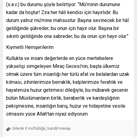
(s.a.v.) bu durumu şöyle belirtiyor: “Mü’minin durumune
kadar da hoştur! Zira her hâli kendisi için hayırlıdır. Bu
durum yalnız mü’mine mahsustur. Başına sevinecek bir hâl
geldiğinde şükreder; bu onun için hayır olur. Başına bir
sıkıntı geldiğinde ona sabreder; bu da onun için hayır olur.”
Kıymetli Hemşerilerim
Kullukta ve insani değerlerde en yüce mertebelere
yükselişi simgeleyen Miraç Gecesi’nin, başta ülkemiz
olmak üzere tüm insanlığı her türlü afat ve belalardan uzak
kılması, zihinlerimize berraklık, kalplerimize ferahlık ve
hayatımıza huzur getirmesi dileğiyle, bu mübarek gecenin
bütün Müslümanların birlik, beraberlik ve kardeşliğinin
pekişmesine, insanlığın barış, huzur ve hidayetine vesile
olmasını yüce Allah’tan niyaz ediyorum
bilecik il müftülüğü
kandil mesajı
,