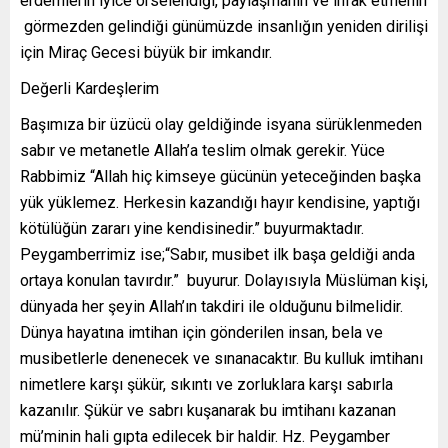
erdemlerin iyice örselendiği, paylaşmanın ve infak etmenin
görmezden gelindiği günümüzde insanlığın yeniden dirilişi
için Miraç Gecesi büyük bir imkandır.
Değerli Kardeşlerim
Başımıza bir üzücü olay geldiğinde isyana sürüklenmeden
sabır ve metanetle Allah’a teslim olmak gerekir. Yüce
Rabbimiz “Allah hiç kimseye gücünün yeteceğinden başka
yük yüklemez. Herkesin kazandığı hayır kendisine, yaptığı
kötülüğün zararı yine kendisinedir.” buyurmaktadır.
Peygamberrimiz ise;“Sabır, musibet ilk başa geldiği anda
ortaya konulan tavırdır.” buyurur. Dolayısıyla Müslüman kişi,
dünyada her şeyin Allah’ın takdiri ile olduğunu bilmelidir.
Dünya hayatına imtihan için gönderilen insan, bela ve
musibetlerle denenecek ve sınanacaktır. Bu kulluk imtihanı
nimetlere karşı şükür, sıkıntı ve zorluklara karşı sabırla
kazanılır. Şükür ve sabrı kuşanarak bu imtihanı kazanan
mü’minin hali gıpta edilecek bir haldir. Hz. Peygamber