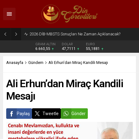
2026 DİB-MBSTS Ne Zaman?
GRAM ALTIN
DOLAR
EURO
6.660,55
47,7111
55,1881
Anasayfa
Gündem
Ali Erhun’dan Miraç Kandili Mesajı
Ali Erhun’dan Miraç Kandili
Mesajı
Paylaş
Tweetle
Gönder