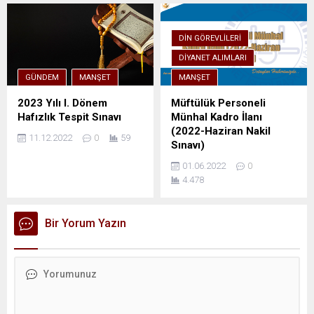
DIN GÖREVLILERI
DIYANET ALIMLARI
GÜNDEM
MANŞET
MANŞET
2023 Yılı I. Dönem
Müftülük Personeli
Hafızlık Tespit Sınavı
Münhal Kadro İlanı
(2022-Haziran Nakil
11.12.2022
0
59
Sınavı)
01.06.2022
0
4.478
Bir Yorum Yazın