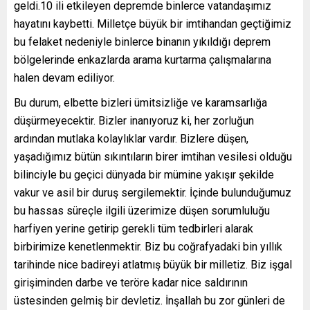
geldi.10 ili etkileyen depremde binlerce vatandaşımız
hayatını kaybetti. Milletçe büyük bir imtihandan geçtiğimiz
bu felaket nedeniyle binlerce binanın yıkıldığı deprem
bölgelerinde enkazlarda arama kurtarma çalışmalarına
halen devam ediliyor.
Bu durum, elbette bizleri ümitsizliğe ve karamsarlığa
düşürmeyecektir. Bizler inanıyoruz ki, her zorluğun
ardından mutlaka kolaylıklar vardır. Bizlere düşen,
yaşadığımız bütün sıkıntıların birer imtihan vesilesi olduğu
bilinciyle bu geçici dünyada bir mümine yakışır şekilde
vakur ve asil bir duruş sergilemektir. İçinde bulunduğumuz
bu hassas süreçle ilgili üzerimize düşen sorumluluğu
harfiyen yerine getirip gerekli tüm tedbirleri alarak
birbirimize kenetlenmektir. Biz bu coğrafyadaki bin yıllık
tarihinde nice badireyi atlatmış büyük bir milletiz. Biz işgal
girişiminden darbe ve teröre kadar nice saldırının
üstesinden gelmiş bir devletiz. İnşallah bu zor günleri de