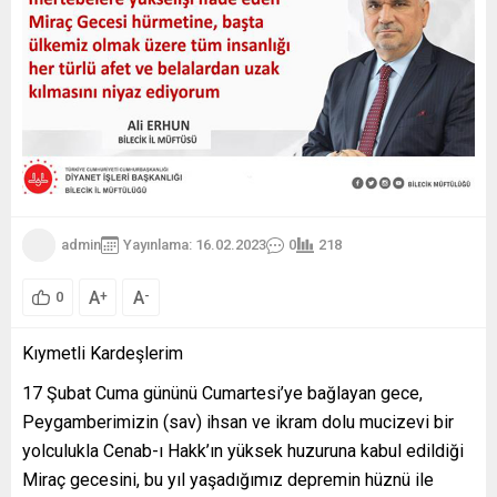
admin
Yayınlama: 16.02.2023
0
218
A
A
+
-
0
Kıymetli Kardeşlerim
17 Şubat Cuma gününü Cumartesi’ye bağlayan gece,
Peygamberimizin (sav) ihsan ve ikram dolu mucizevi bir
yolculukla Cenab-ı Hakk’ın yüksek huzuruna kabul edildiği
Miraç gecesini, bu yıl yaşadığımız depremin hüznü ile