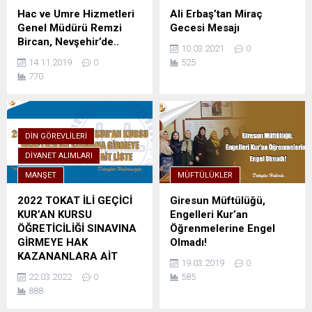
Hac ve Umre Hizmetleri
Ali Erbaş’tan Miraç
Genel Müdürü Remzi
Gecesi Mesajı
Bircan, Nevşehir’de..
10.03.2021
0
14.11.2019
0
525
770
DIN GÖREVLILERI
DIYANET ALIMLARI
MANŞET
MÜFTÜLÜKLER
2022 TOKAT İLİ GEÇİCİ
Giresun Müftülüğü,
KUR’AN KURSU
Engelleri Kur’an
ÖĞRETİCİLİĞİ SINAVINA
Öğrenmelerine Engel
GİRMEYE HAK
Olmadı!
KAZANANLARA AİT
19.03.2019
0
LİSTE
22.03.2022
0
585
888