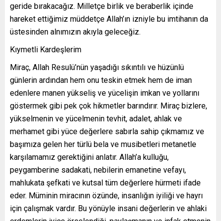
geride bırakacağız. Milletçe birlik ve beraberlik içinde
hareket ettiğimiz müddetçe Allah’ın izniyle bu imtihanın da
üstesinden alnımızın akıyla geleceğiz.
Kıymetli Kardeşlerim
Miraç, Allah Resulü’nün yaşadığı sıkıntılı ve hüzünlü
günlerin ardından hem onu teskin etmek hem de iman
edenlere manen yükseliş ve yücelişin imkan ve yollarını
göstermek gibi pek çok hikmetler barındırır. Miraç bizlere,
yükselmenin ve yücelmenin tevhit, adalet, ahlak ve
merhamet gibi yüce değerlere sabırla sahip çıkmamız ve
başımıza gelen her türlü bela ve musibetleri metanetle
karşılamamız gerektiğini anlatır. Allah’a kulluğu,
peygamberine sadakati, nebilerin emanetine vefayı,
mahlukata şefkati ve kutsal tüm değerlere hürmeti ifade
eder. Müminin miracının özünde, insanlığın iyiliği ve hayrı
için çalışmak vardır. Bu yönüyle insani değerlerin ve ahlaki