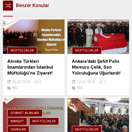
Benzer Konular
MÜFTÜLÜKLER
MÜFTÜLÜKLER
Ahıska Türkleri
Ankara’daki Şehit Polis
İmamlarından İstanbul
Memuru Çelik, Son
Müftülüğü’ne Ziyaret!
Yolculuğuna Uğurlandı!
26.02.2019
0
12.02.2019
0
853
685
DIYANET ALIMLARI
MANŞET
MÜFTÜLÜKLER
SINAVLAR
MÜFTÜLÜKLER