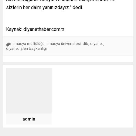
sizlerin her daim yanınızdayız.” dedi.
Kaynak: diyanethaber.com.tr
amasya müftülüğü
amasya üniversitesi
dib
diyanet
,
,
,
,
diyanet işleri başkanlığı
admin