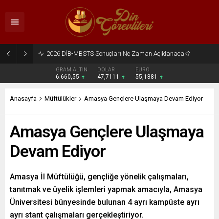
2026 DİB-MBSTS Ne Zaman?
GRAM ALTIN
DOLAR
EURO
6.660,55
47,7111
55,1881
Anasayfa
Müftülükler
Amasya Gençlere Ulaşmaya Devam Ediyor
Amasya Gençlere Ulaşmaya
Devam Ediyor
Amasya İl Müftülüğü, gençliğe yönelik çalışmaları,
tanıtmak ve üyelik işlemleri yapmak amacıyla, Amasya
Üniversitesi bünyesinde bulunan 4 ayrı kampüste ayrı
ayrı stant çalışmaları gerçekleştiriyor.