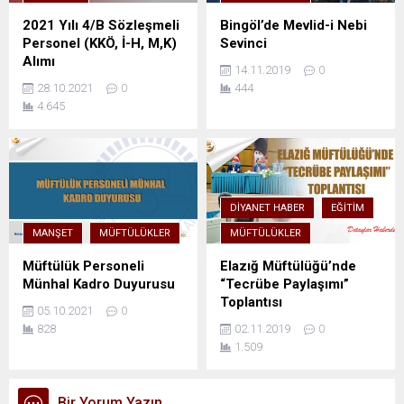
2021 Yılı 4/B Sözleşmeli
Bingöl’de Mevlid-i Nebi
Personel (KKÖ, İ-H, M,K)
Sevinci
Alımı
14.11.2019
0
28.10.2021
0
444
4.645
DIYANET HABER
EĞITIM
MANŞET
MÜFTÜLÜKLER
MÜFTÜLÜKLER
Müftülük Personeli
Elazığ Müftülüğü’nde
Münhal Kadro Duyurusu
“Tecrübe Paylaşımı”
Toplantısı
05.10.2021
0
828
02.11.2019
0
1.509
Bir Yorum Yazın