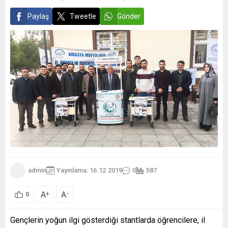
Paylaş
Tweetle
Gönder
admin
Yayınlama: 16.12.2019
0
587
A
A
+
-
0
Gençlerin yoğun ilgi gösterdiği stantlarda öğrencilere, il