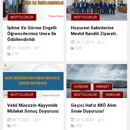
MÜFTÜLÜKLER
MÜFTÜLÜKLER
İşitme Ve Görme Engelli
Huzurevi Sakinlerine
Öğrencilerimiz Umre İle
Mevlid Kandili Ziyareti..
Ödüllendirildi
08.11.2019
0
31.10.2019
0
520
379
GÜNDEM
MANŞET
MÜFTÜLÜKLER
MÜFTÜLÜKLER
SINAVLAR
Vekil Müezzin-Kayyımlık
Geçici Hafız KKÖ Alım
Mülakat Sonuç Duyurusu
Sınav Duyurusu!
06.10.2021
0
20.12.2022
0
361
253