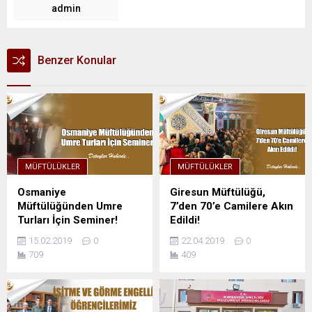
admin
Benzer Konular
MÜFTÜLÜKLER
MÜFTÜLÜKLER
Osmaniye
Giresun Müftülüğü,
Müftülüğünden Umre
7’den 70’e Camilere Akın
Turları İçin Seminer!
Edildi!
15.02.2019
0
22.04.2019
0
709
409