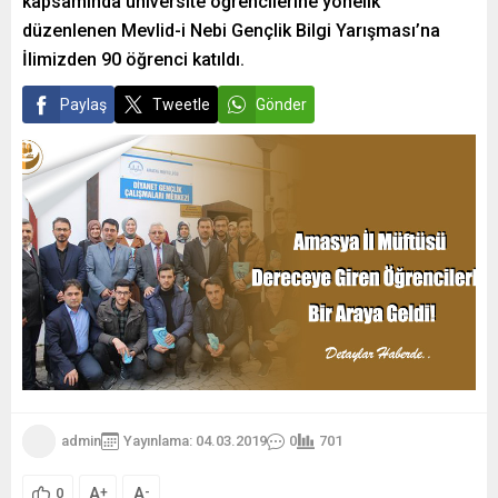
kapsamında üniversite öğrencilerine yönelik
düzenlenen Mevlid-i Nebi Gençlik Bilgi Yarışması’na
İlimizden 90 öğrenci katıldı.
Paylaş
Tweetle
Gönder
admin
Yayınlama: 04.03.2019
0
701
A
A
+
-
0