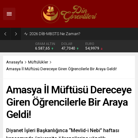
2026 DİB-MBSTS Ne Zaman?
GRAM ALTIN
DOLAR
EURO
6.587,65
47,7040
54,9979
Anasayfa
Müftülükler
Amasya İl Müftüsü Dereceye Giren Öğrencilerle Bir Araya Geldi!
Amasya İl Müftüsü Dereceye
Giren Öğrencilerle Bir Araya
Geldi!
Diyanet İşleri Başkanlığınca “Mevlid-i Nebi” haftası