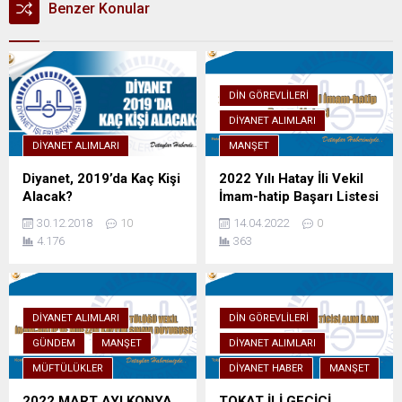
Benzer Konular
DIN GÖREVLILERI
DIYANET ALIMLARI
DIYANET ALIMLARI
MANŞET
Diyanet, 2019’da Kaç Kişi
2022 Yılı Hatay İli Vekil
Alacak?
İmam-hatip Başarı Listesi
30.12.2018
10
14.04.2022
0
4.176
363
DIYANET ALIMLARI
DIN GÖREVLILERI
GÜNDEM
MANŞET
DIYANET ALIMLARI
MÜFTÜLÜKLER
DIYANET HABER
MANŞET
2022 MART AYI KONYA
TOKAT İLİ GEÇİCİ