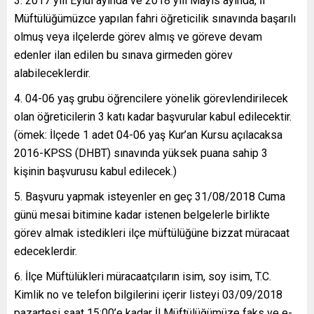
2017 yılı Eylül ayında ve 2018 yılı Mayıs ayında, İl
Müftülüğümüzce yapılan fahri öğreticilik sınavında başarılı
olmuş veya ilçelerde görev almış ve göreve devam
edenler ilan edilen bu sınava girmeden görev
alabileceklerdir.
04-06 yaş grubu öğrencilere yönelik görevlendirilecek
olan öğreticilerin 3 katı kadar başvurular kabul edilecektir.
(ömek: İlçede 1 adet 04-06 yaş Kur’an Kursu açılacaksa
2016-KPSS (DHBT) sınavında yüksek puana sahip 3
kişinin başvurusu kabul edilecek.)
Başvuru yapmak isteyenler en geç 31/08/2018 Cuma
günü mesai bitimine kadar istenen belgelerle birlikte
görev almak istedikleri ilçe müftülüğüne bizzat müracaat
edeceklerdir.
İlçe Müftülükleri müracaatçıların isim, soy isim, T.C.
Kimlik no ve telefon bilgilerini içerir listeyi 03/09/2018
pazartesi saat 15:00’e kadar İl Müftülüğümüze faks ve e-