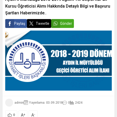
Kursu Öğreticisi Alımı Hakkında Detaylı Bilgi ve Başvuru
Şartları Haberimizde..
Paylaş
Tweetle
Gönder
admin
Yayınlama: 03.09.2018
0
2424
A
A
+
-
0