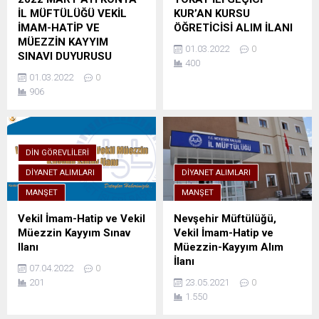
İL MÜFTÜLÜĞÜ VEKİL
KUR’AN KURSU
İMAM-HATİP VE
ÖĞRETİCİSİ ALIM İLANI
MÜEZZİN KAYYIM
01.03.2022
0
SINAVI DUYURUSU
400
01.03.2022
0
906
DIN GÖREVLILERI
DIYANET ALIMLARI
DIYANET ALIMLARI
MANŞET
MANŞET
Vekil İmam-Hatip ve Vekil
Nevşehir Müftülüğü,
Müezzin Kayyım Sınav
Vekil İmam-Hatip ve
Ilanı
Müezzin-Kayyım Alım
İlanı
07.04.2022
0
201
23.05.2021
0
1.550