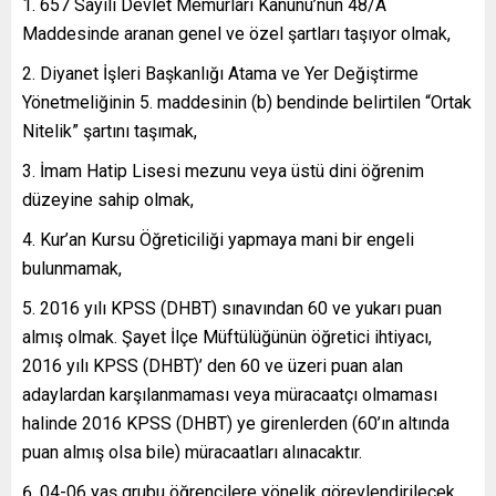
657 Sayılı Devlet Memurları Kanunu’nun 48/A
Maddesinde aranan genel ve özel şartları taşıyor olmak,
Diyanet İşleri Başkanlığı Atama ve Yer Değiştirme
Yönetmeliğinin 5. maddesinin (b) bendinde belirtilen “Ortak
Nitelik” şartını taşımak,
İmam Hatip Lisesi mezunu veya üstü dini öğrenim
düzeyine sahip olmak,
Kur’an Kursu Öğreticiliği yapmaya mani bir engeli
bulunmamak,
2016 yılı KPSS (DHBT) sınavından 60 ve yukarı puan
almış olmak. Şayet İlçe Müftülüğünün öğretici ihtiyacı,
2016 yılı KPSS (DHBT)’ den 60 ve üzeri puan alan
adaylardan karşılanmaması veya müracaatçı olmaması
halinde 2016 KPSS (DHBT) ye girenlerden (60’ın altında
puan almış olsa bile) müracaatları alınacaktır.
04-06 yaş grubu öğrencilere yönelik görevlendirilecek