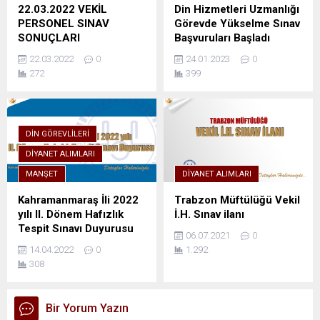
22.03.2022 VEKİL
Din Hizmetleri Uzmanlığı
PERSONEL SINAV
Görevde Yükselme Sınav
SONUÇLARI
Başvuruları Başladı
22.03.2022
0
24.01.2023
0
272
399
DIN GÖREVLILERI
DIYANET ALIMLARI
MANŞET
DIYANET ALIMLARI
Kahramanmaraş İli 2022
Trabzon Müftülüğü Vekil
yılı II. Dönem Hafızlık
İ.H. Sınav ilanı
Tespit Sınavı Duyurusu
06.07.2021
0
14.04.2022
0
1.292
308
Bir Yorum Yazın