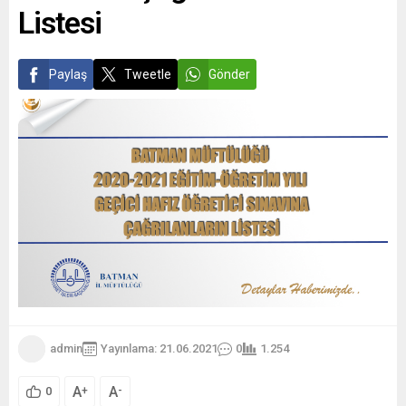
Listesi
Paylaş
Tweetle
Gönder
admin
Yayınlama: 21.06.2021
0
1.254
A
A
+
-
0