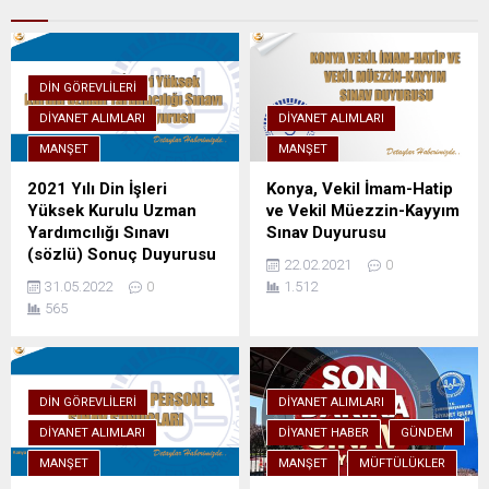
DIN GÖREVLILERI
DIYANET ALIMLARI
DIYANET ALIMLARI
MANŞET
MANŞET
2021​​ Yılı Din İşleri
Konya, Vekil İmam-Hatip
Yüksek Kurulu Uzman
ve Vekil Müezzin-Kayyım
Yardımcılığı Sınavı
Sınav Duyurusu
(sözlü) Sonuç Duyurusu
22.02.2021
0
31.05.2022
0
1.512
565
DIN GÖREVLILERI
DIYANET ALIMLARI
DIYANET ALIMLARI
DIYANET HABER
GÜNDEM
MANŞET
MANŞET
MÜFTÜLÜKLER