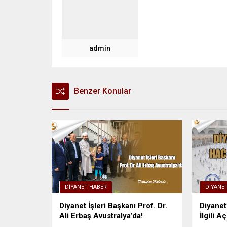
admin
Benzer Konular
DIYANET HABER
DIYANE
Diyanet İşleri Başkanı Prof. Dr.
Diyanet
Ali Erbaş Avustralya’da!
İlgili A