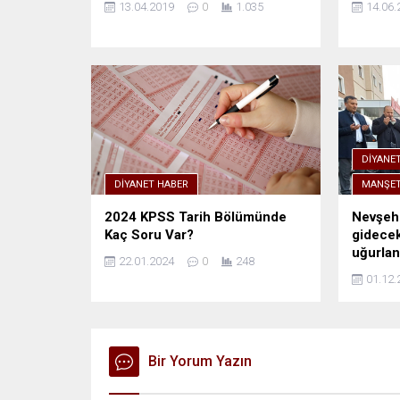
13.04.2019
0
1.035
14.06.
DIYANE
DIYANET HABER
MANŞET
2024 KPSS Tarih Bölümünde
Nevşehi
Kaç Soru Var?
gidecek
uğurlan
22.01.2024
0
248
01.12.
Bir Yorum Yazın