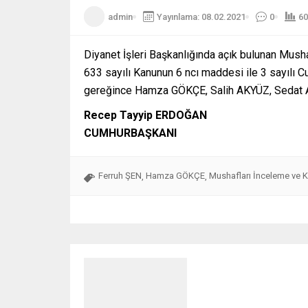
admin
Yayınlama: 08.02.2021
0
60
Diyanet İşleri Başkanlığında açık bulunan Musha
633 sayılı Kanunun 6 ncı maddesi ile 3 sayılı 
gereğince Hamza GÖKÇE, Salih AKYÜZ, Sedat A
Recep Tayyip ERDOĞAN
CUMHURBAŞKANI
Ferruh ŞEN
Hamza GÖKÇE
Mushafları İnceleme ve Kı
,
,