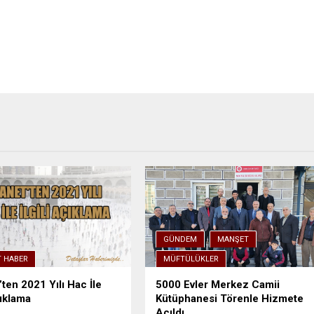
GÜNDEM
MANŞET
T HABER
MÜFTÜLÜKLER
’ten 2021 Yılı Hac İle
5000 Evler Merkez Camii
çıklama
Kütüphanesi Törenle Hizmete
Açıldı