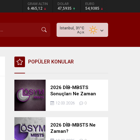
GRAM ALTIN
DOLAR
EURO
6.465,12
47,5935
54,9385
İstanbul,
31
°C
Açık
POPÜLER KONULAR
2026 DİB-MBSTS
Sonuçları Ne Zaman
Açıklanacak?
12.03.2026
0
2026 DİB-MBSTS Ne
Zaman?