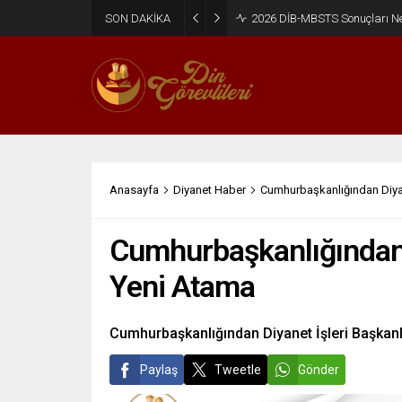
SON DAKİKA
2026 DİB-MBSTS Ne Zaman?
Anasayfa
Diyanet Haber
Cumhurbaşkanlığından Diyan
Cumhurbaşkanlığından D
Yeni Atama
Cumhurbaşkanlığından Diyanet İşleri Başkanl
Paylaş
Tweetle
Gönder