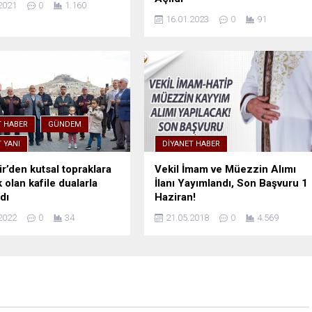
2021
0
1.160
16.01.2023
0
91
T HABER
GÜNDEM
 YANI
DIYANET HABER
r’den kutsal topraklara
Vekil İmam ve Müezzin Alımı
 olan kafile dualarla
İlanı Yayımlandı, Son Başvuru 1
dı
Haziran!
2022
0
34
21.05.2018
0
4.569